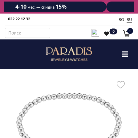
15%
12
1
ка
мес. — скидка
022 22 12 32
RO
RU
0
0