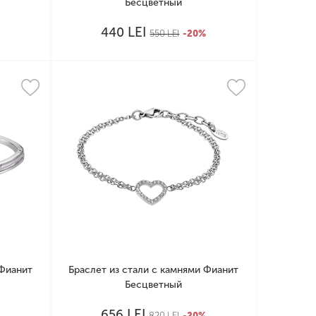
Бесцветный
LEI
440
%
550
LEI
-20%
 Фианит
Браслет из стали с камнями Фианит
Бесцветный
LEI
656
%
820
LEI
-20%