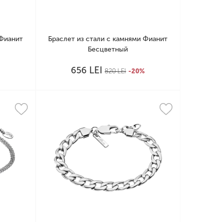
 Фианит
Браслет из стали с камнями Фианит
Бесцветный
LEI
656
%
820
LEI
-20%