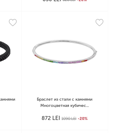
камнями
Браслет из стали с камнями
Многоцветная кубичес...
LEI
872
%
1090
LEI
-20%