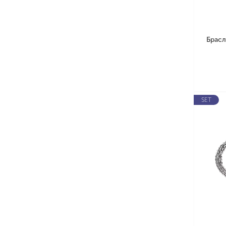
Брасл
SET