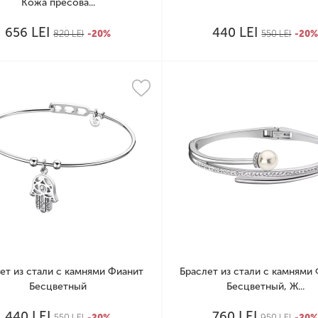
Кожа пресова...
LEI
LEI
656
440
820
LEI
-20%
550
LEI
-20
ет из стали с камнями Фианит
Браслет из стали с камнями
Бесцветный
Бесцветный, Ж...
LEI
LEI
440
760
550
LEI
-20%
950
LEI
-20