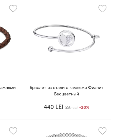
камнями
Браслет из стали с камнями Фианит
Бесцветный
LEI
440
%
550
LEI
-20%