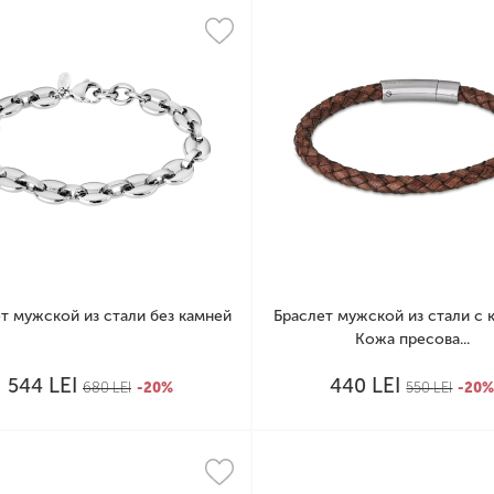
т мужской из стали без камней
Браслет мужской из стали с 
Кожа пресова...
LEI
LEI
544
440
680
LEI
-20%
550
LEI
-20