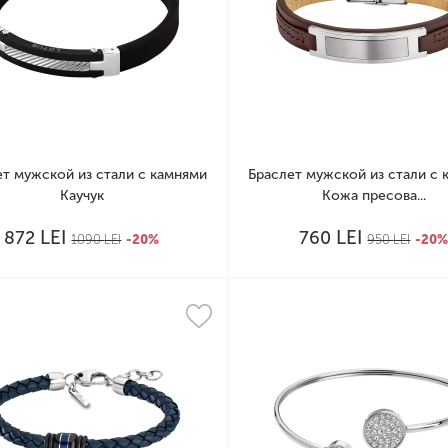
ет мужской из стали с камнями
Браслет мужской из стали с 
Каучук
Кожа пресова...
LEI
LEI
872
760
1090
LEI
-20%
950
LEI
-20