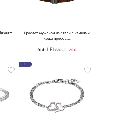
 Фианит
Браслет мужской из стали с камнями
Кожа пресова...
LEI
656
%
820
LEI
-20%
SET