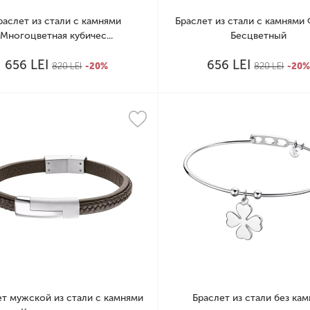
раслет из стали с камнями
Браслет из стали с камнями
Многоцветная кубичес...
Бесцветный
LEI
LEI
656
656
820
LEI
-20%
820
LEI
-20
ет мужской из стали с камнями
Браслет из стали без ка