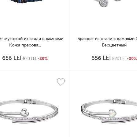
ет мужской из стали с камнями
Браслет из стали с камнями
Кожа пресова...
Бесцветный
LEI
LEI
656
656
820
LEI
-20%
820
LEI
-20