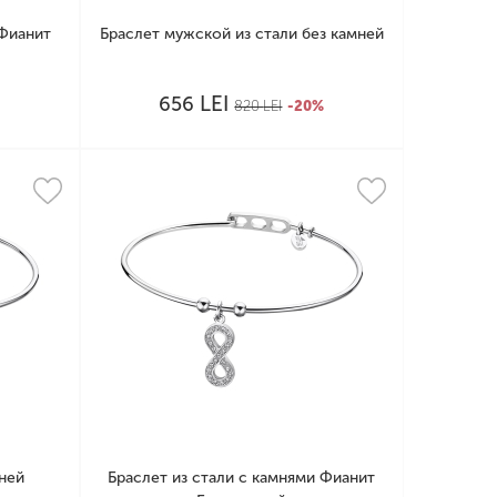
 Фианит
Браслет мужской из стали без камней
LEI
656
%
820
LEI
-20%
мней
Браслет из стали с камнями Фианит