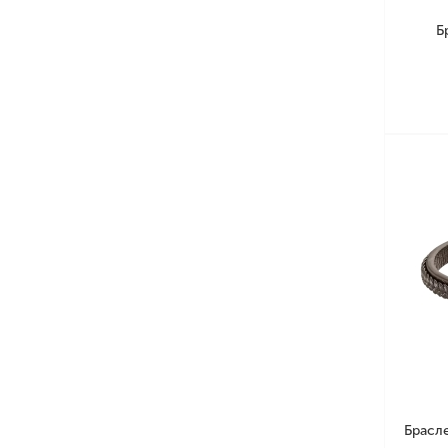
Б
Брасл