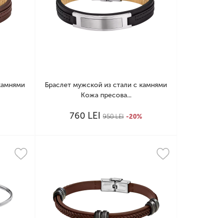
камнями
Браслет мужской из стали с камнями
Кожа пресова...
LEI
760
%
950
LEI
-20%