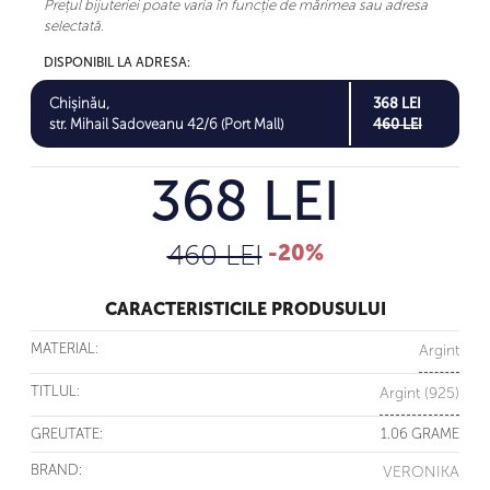
Prețul bijuteriei poate varia în funcție de mărimea sau adresa
selectată.
DISPONIBIL LA ADRESA:
Chișinău,
368 LEI
str. Mihail Sadoveanu 42/6 (Port Mall)
460 LEI
368 LEI
460 LEI
-20%
CARACTERISTICILE PRODUSULUI
MATERIAL:
Argint
TITLUL:
Argint (925)
GREUTATE:
1.06 GRAME
BRAND:
VERONIKA