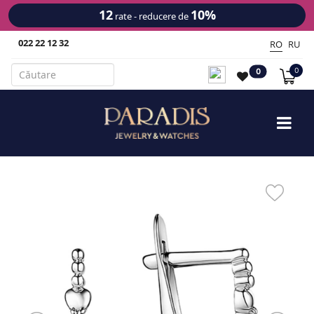
12
10%
rate - reducere de
022 22 12 32
RO
RU
0
0