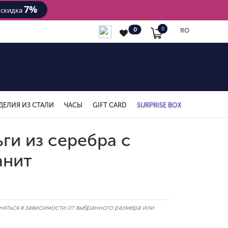
7%
- скидка
RO
0
0
ДЕЛИЯ ИЗ СТАЛИ
ЧАСЫ
GIFT CARD
SURPRISE BOX
ги из серебра с
анит
яться в зависимости от выбранного размера или