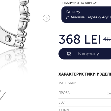
В НАЛИЧИИ ПО АДРЕСУ:
Кишинэу,
ул. Михаила Садовяну 42/6 (
368 LEI
46
ХАРАКТЕРИСТИКИ ИЗДЕЛ
МАТЕРИАЛ:
ПРОБА:
Се
ВЕС:
БРЕНД: