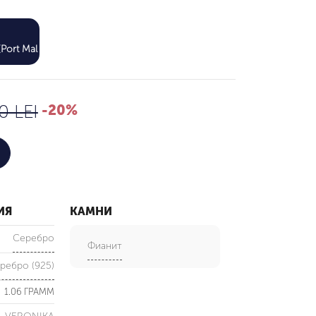
368 LEI
Port Mall)
460 LEI
0 LEI
-20%
ИЯ
КАМНИ
Серебро
Фианит
ребро (925)
1.06 ГРАММ