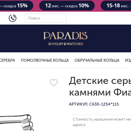
15%
12
10%
15-18
— скидка
мес. — скидка
мес. 
4434
СЕРЕБРА
ПОМОЛВОЧНЫЕ КОЛЬЦА
ОБРУЧАЛЬНЫЕ КОЛЬЦА
ИЗ
Детские серь
камнями Фи
АРТИКУЛ: C630-1254*11S
Стоимость украшения может мен
адреса