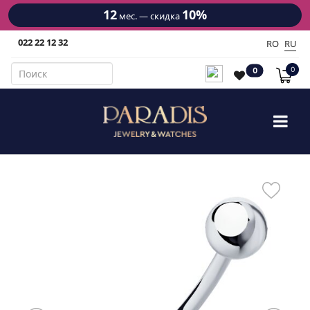
12
10%
мес. — скидка
022 22 12 32
RO
RU
0
0