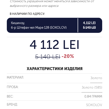
Стоимость украшения может меняться в зависимости от
выбранного размера или адреса
В НАЛИЧИИ ПО АДРЕСУ:
Кишинэу,
4,112 LEI
б-р Штефан чел Маре 128 (SOKOLOV)
5 140 LEI
4 112 LEI
5 140 LEI
-20%
ХАРАКТЕРИСТИКИ ИЗДЕЛИЯ
МАТЕРИАЛ:
Золото
ПРОБА:
Золото (585)
ВЕС:
0.84 ГРАММ
БРЕНД:
SOKOLOV