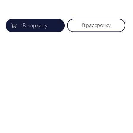
В рассрочку
КОМПАНИЯ
ПОЛЕЗНАЯ ИНФОРМАЦИЯ
О нас
Гарантия
Gift card
Как найти нужный размер
Лояльность
Уход за изделиями
Партнеры
Способы оплаты
Сертификаты
Доставка