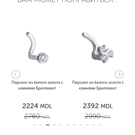
а
Пирсинг из белого золота с
Пирсинг из белого золота с
Пир
камнями Бриллиант
камнями Бриллиант
2224
2392
MDL
MDL
2780
2990
MDL
MDL