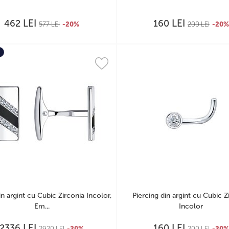
LEI
LEI
462
160
577
LEI
-20%
200
LEI
-20%
in argint cu Cubic Zirconia Incolor,
Piercing din argint cu Cubic Z
Em...
Incolor
LEI
LEI
2336
160
2920
LEI
-20%
200
LEI
-20%