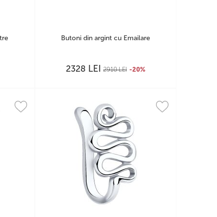
tre
Butoni din argint cu Emailare
LEI
2328
2910
LEI
-20%