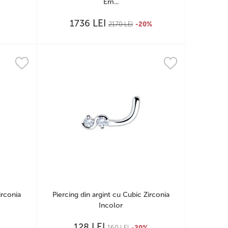
Em...
LEI
1736
2170
LEI
-20%
irconia
Piercing din argint cu Cubic Zirconia
Incolor
LEI
128
160
LEI
-20%