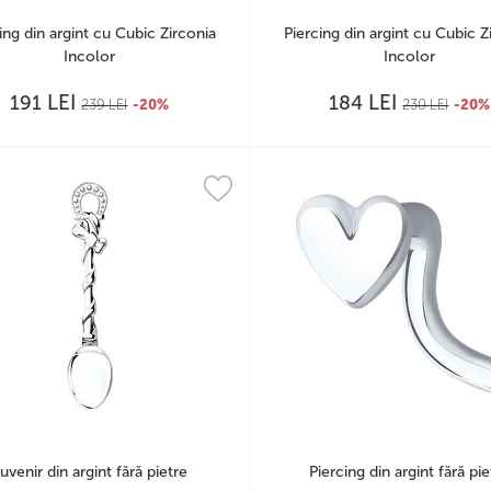
ing din argint cu Cubic Zirconia
Piercing din argint cu Cubic Z
Incolor
Incolor
LEI
LEI
191
184
239
LEI
-20%
230
LEI
-20%
uvenir din argint fără pietre
Piercing din argint fără pie