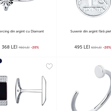
ercing din argint cu Diamant
Suvenir din argint fără pie
LEI
LEI
368
495
460
LEI
-20%
619
LEI
-20%