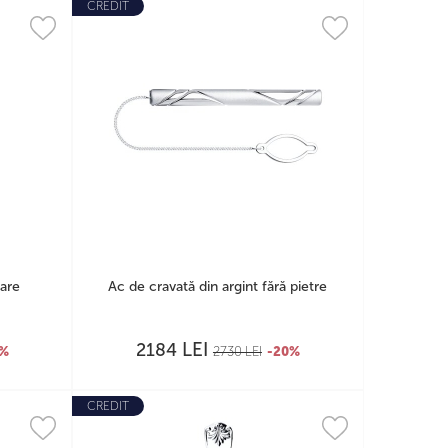
CREDIT
lare
Ac de cravată din argint fără pietre
LEI
2184
0%
2730
LEI
-20%
CREDIT