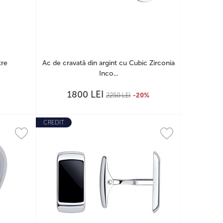
tre
Ac de cravată din argint cu Cubic Zirconia
Inco...
LEI
1800
2250
LEI
-20%
CREDIT