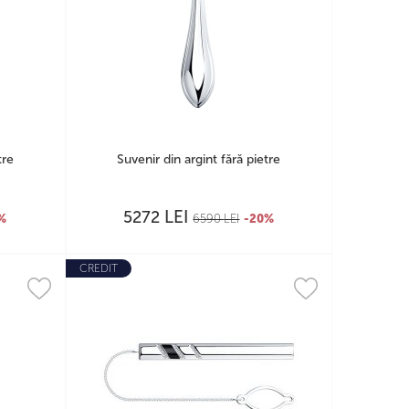
tre
Suvenir din argint fără pietre
LEI
5272
%
6590
LEI
-20%
CREDIT