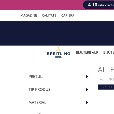
4-10
rate - red
MAGAZINE
CALITATE
CARIERA
BIJUTERII AUR
BIJUTE
ALT
PREȚUL:
Total
28 b
CREDIT
TIP PRODUS
MATERIAL