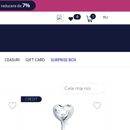
7%
- reducere de
RU
0
0
CEASURI
GIFT CARD
SURPRISE BOX
CREDIT