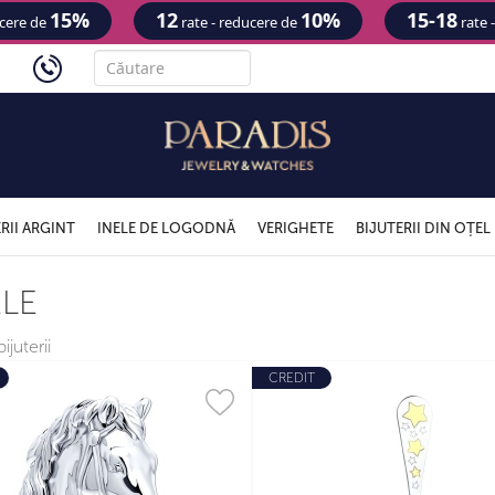
15%
12
10%
15-18
ucere de
rate - reducere de
rate 
'
RII ARGINT
INELE DE LOGODNĂ
VERIGHETE
BIJUTERII DIN OȚEL
ELE
ijuterii
CREDIT