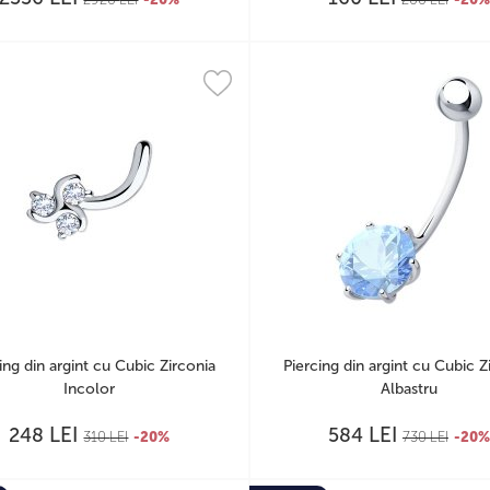
ing din argint cu Cubic Zirconia
Piercing din argint cu Cubic Z
Incolor
Albastru
LEI
LEI
248
584
310
LEI
-20%
730
LEI
-20%