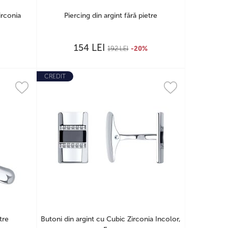
irconia
Piercing din argint fără pietre
LEI
154
192
LEI
-20%
CREDIT
tre
Butoni din argint cu Cubic Zirconia Incolor,