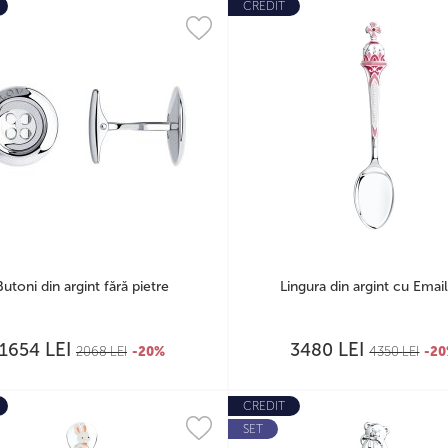
CREDIT
Butoni din argint fără pietre
Lingura din argint cu Emai
LEI
LEI
1654
3480
2068
LEI
-20%
4350
LEI
-2
CREDIT
SET