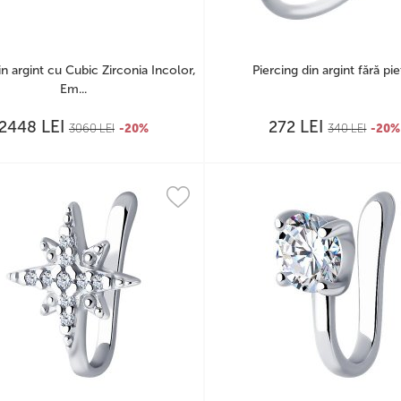
in argint cu Cubic Zirconia Incolor,
Piercing din argint fără pie
Em...
LEI
LEI
2448
272
3060
LEI
-20%
340
LEI
-20%