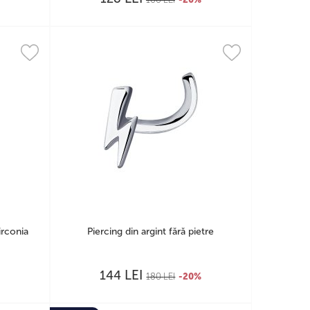
irconia
Piercing din argint fără pietre
LEI
144
180
LEI
-20%