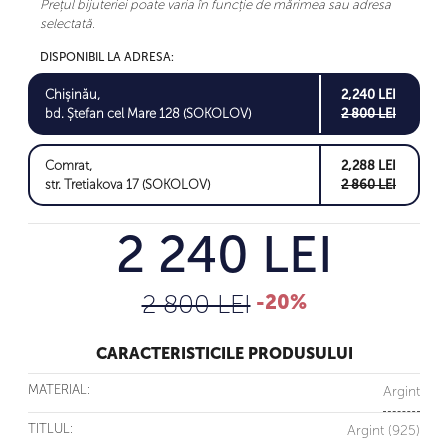
Prețul bijuteriei poate varia în funcție de mărimea sau adresa
selectată.
DISPONIBIL LA ADRESA:
Chișinău,
2,240 LEI
bd. Ștefan cel Mare 128 (SOKOLOV)
2 800 LEI
Comrat,
2,288 LEI
str. Tretiakova 17 (SOKOLOV)
2 860 LEI
2 240 LEI
2 800 LEI
-20%
CARACTERISTICILE PRODUSULUI
MATERIAL:
Argint
TITLUL:
Argint (925)