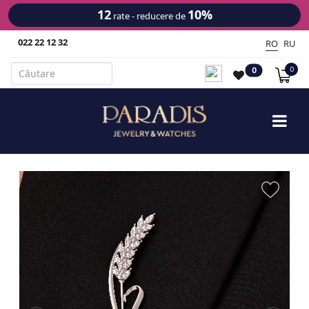
12
10%
rate - reducere de
022 22 12 32
RO
RU
0
0