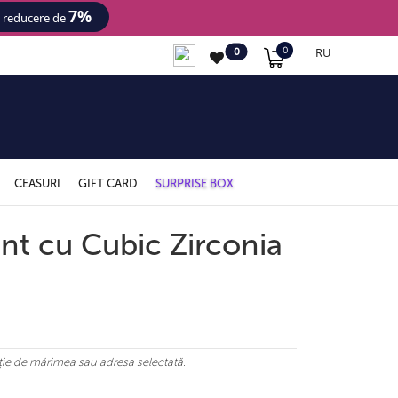
7%
- reducere de
RU
0
0
CEASURI
GIFT CARD
SURPRISE BOX
int cu Cubic Zirconia
ncție de mărimea sau adresa selectată.