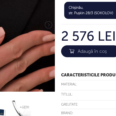
Chișinău,
str. Pușkin 28/3 (SOKOLOV)
2 576 LEI
CARACTERISTICILE PRODU
MATERIAL:
TITLUL:
GREUTATE:
BRAND: