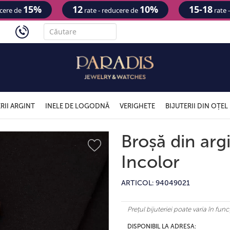
15%
12
10%
15-18
ucere de
rate - reducere de
rate 
'
RII ARGINT
INELE DE LOGODNĂ
VERIGHETE
BIJUTERII DIN OȚEL
Broșă din arg
Incolor
ARTICOL: 94049021
Prețul bijuteriei poate varia în fu
DISPONIBIL LA ADRESA: