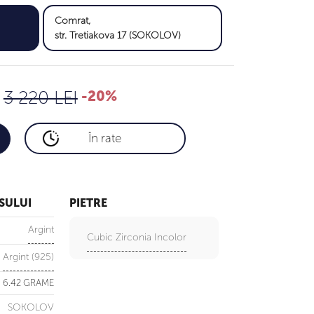
Comrat,
2,576 LEI
2,752 LEI
str. Tretiakova 17 (SOKOLOV)
3 220 LEI
3 440 LEI
3 220 LEI
-20%
În rate
SULUI
PIETRE
Argint
Cubic Zirconia Incolor
Argint (925)
6.42 GRAME
SOKOLOV