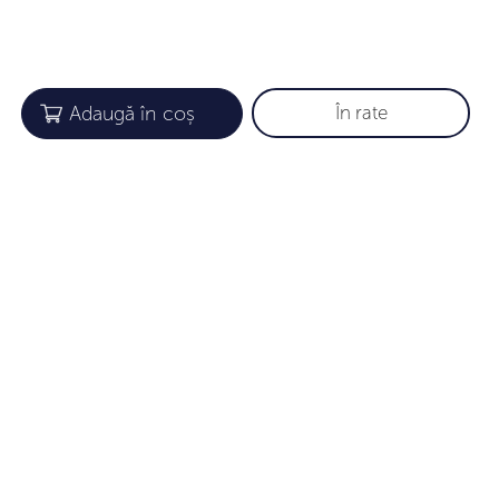
În rate
COMPANIE
INFORMAȚII UTILE
Despre noi
Garanție
Gift card
Cum aflăm mărimea
Loialitate
Îngrijirea Bijuteriilor
Parteneri
Metode de plată
Certificate
Livrarea