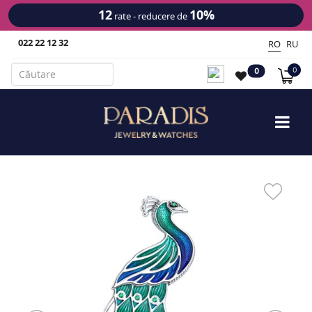
12
10%
rate - reducere de
022 22 12 32
RO
RU
0
0