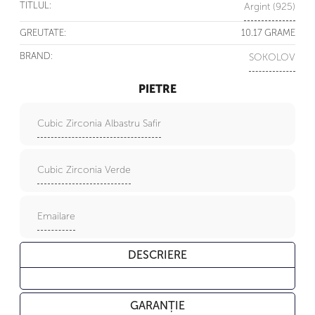
TITLUL:
Argint (925)
GREUTATE:
10.17 GRAME
BRAND:
SOKOLOV
PIETRE
Cubic Zirconia Albastru Safir
Cubic Zirconia Verde
Emailare
DESCRIERE
GARANȚIE