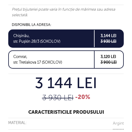
Prețul bijuteriei poate varia în funcție de mărimea sau adresa
selectată.
DISPONIBIL LA ADRESA:
Chișinău,
3,144 LEI
str. Pușkin 28/3 (SOKOLOV)
3 930 LEI
Comrat,
3,120 LEI
str. Tretiakova 17 (SOKOLOV)
3 900 LEI
3 144 LEI
3 930 LEI
-20%
CARACTERISTICILE PRODUSULUI
MATERIAL:
Argint