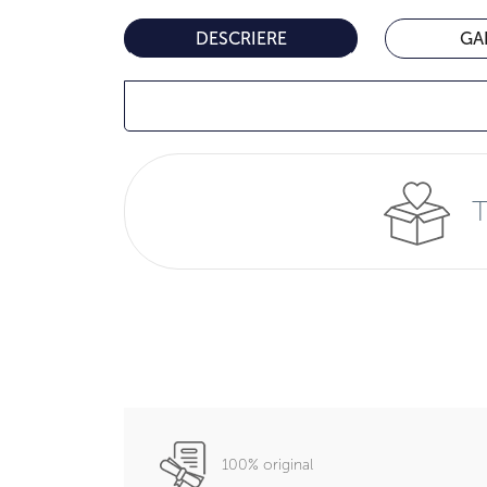
DESCRIERE
GA
T
100% original