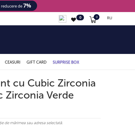
7%
- reducere de
RU
0
0
CEASURI
GIFT CARD
SURPRISE BOX
int cu Cubic Zirconia
c Zirconia Verde
ncție de mărimea sau adresa selectată.