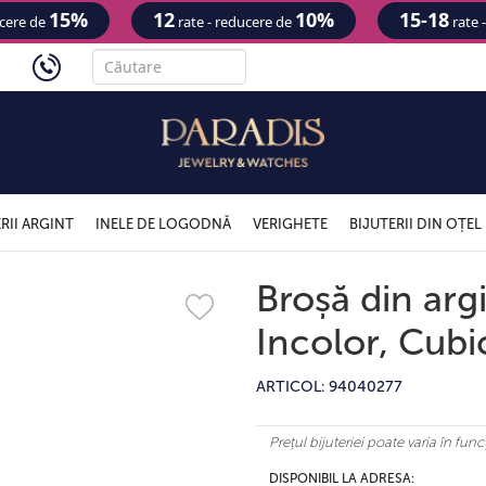
15%
12
10%
15-18
ucere de
rate - reducere de
rate 
'
RII ARGINT
INELE DE LOGODNĂ
VERIGHETE
BIJUTERII DIN OȚEL
Broșă din arg
Incolor, Cubi
ARTICOL: 94040277
Prețul bijuteriei poate varia în fu
DISPONIBIL LA ADRESA: