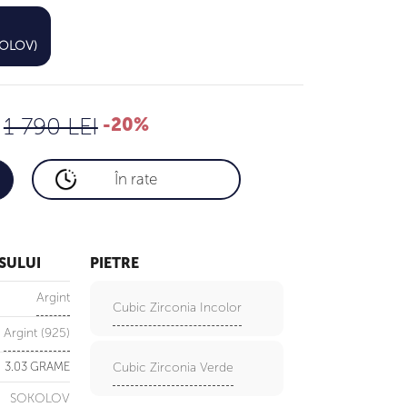
1,432 LEI
OKOLOV)
1 790 LEI
1 790 LEI
-20%
În rate
SULUI
PIETRE
Argint
Cubic Zirconia Incolor
Argint (925)
3.03 GRAME
Cubic Zirconia Verde
SOKOLOV