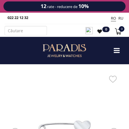
12
10%
rate - reducere de
022 22 12 32
RO
RU
0
0