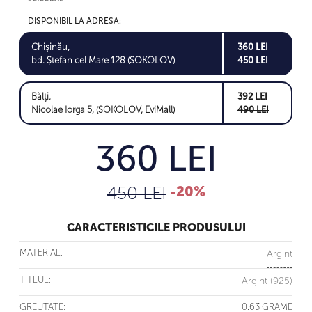
DISPONIBIL LA ADRESA:
Chișinău,
360 LEI
bd. Ștefan cel Mare 128 (SOKOLOV)
450 LEI
Bălți,
392 LEI
Nicolae Iorga 5, (SOKOLOV, EviMall)
490 LEI
360 LEI
450 LEI
-20%
CARACTERISTICILE PRODUSULUI
MATERIAL:
Argint
TITLUL:
Argint (925)
GREUTATE:
0.63 GRAME