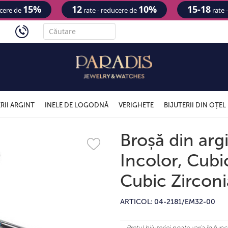
15%
12
10%
15-18
ucere de
rate - reducere de
rate 
'
RII ARGINT
INELE DE LOGODNĂ
VERIGHETE
BIJUTERII DIN OȚEL
Broșă din arg
Incolor, Cubi
Cubic Zirconi
ARTICOL: 04-2181/EM32-00
Prețul bijuteriei poate varia în fu