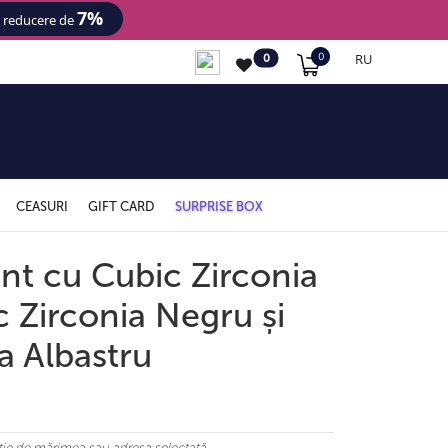
7%
- reducere de
RU
0
0
CEASURI
GIFT CARD
SURPRISE BOX
int cu Cubic Zirconia
c Zirconia Negru și
a Albastru
ncție de mărimea sau adresa selectată.