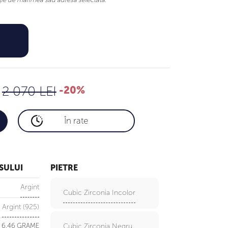
1,656 LEI
2 070 LEI
2 070 LEI
-20%
În rate
SULUI
PIETRE
Argint
Cubic Zirconia Incolor
Argint (925)
6.46 GRAME
Cubic Zirconia Negru