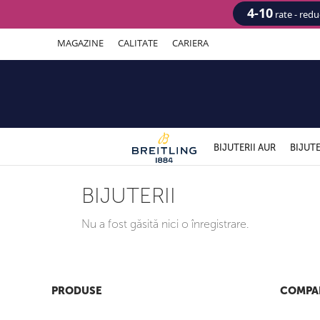
4-10
rate - red
MAGAZINE
CALITATE
CARIERA
BIJUTERII AUR
BIJUTE
BIJUTERII
Nu a fost găsită nici o înregistrare.
PRODUSE
COMPA