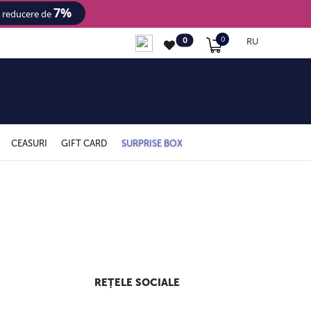
7%
- reducere de
RU
0
0
CEASURI
GIFT CARD
SURPRISE BOX
REȚELE SOCIALE