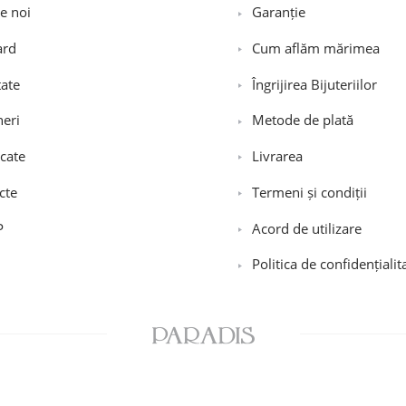
e noi
Garanție
ard
Cum aflăm mărimea
tate
Îngrijirea Bijuteriilor
neri
Metode de plată
icate
Livrarea
cte
Termeni și condiții
P
Acord de utilizare
Politica de confidențialit