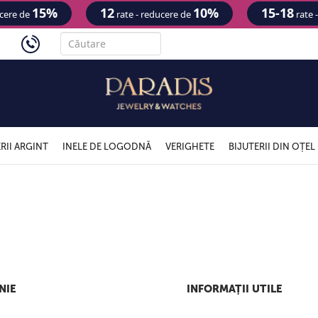
15%
12
10%
15-18
ucere de
rate - reducere de
rate 
'
RII ARGINT
INELE DE LOGODNĂ
VERIGHETE
BIJUTERII DIN OȚEL
NIE
INFORMAȚII UTILE