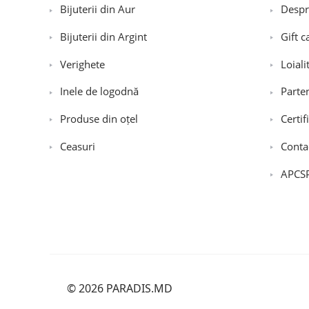
Bijuterii din Aur
Despr
Bijuterii din Argint
Gift c
Verighete
Loiali
Inele de logodnă
Parte
Produse din oțel
Certif
Ceasuri
Conta
APCS
© 2026 PARADIS.MD