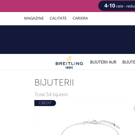
4-10
rate - red
MAGAZINE
CALITATE
CARIERA
BIJUTERII AUR
BIJUTE
BIJUTERII
Total
54 bijuterii
CREDIT