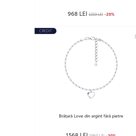
LEI
968
1210
LEI
-20%
CREDIT
Brățară Love din argint fără pietre
LEI
1568
1960
LEI
-20%