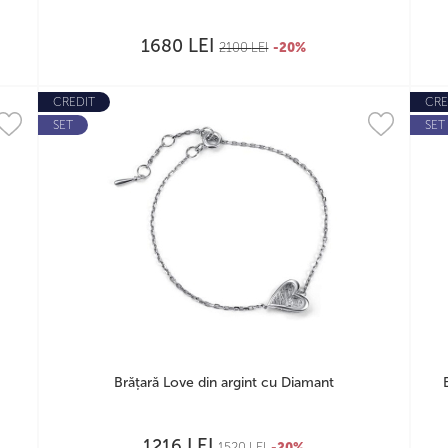
LEI
1680
2100
LEI
-20%
CREDIT
CRE
SET
SET
Brățară Love din argint cu Diamant
LEI
1216
1520
LEI
-20%