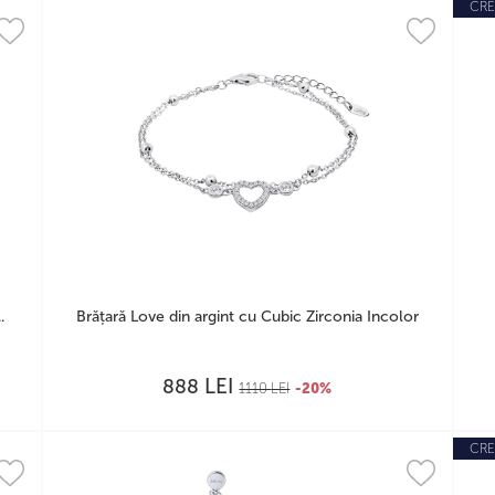
CRE
.
Brățară Love din argint cu Cubic Zirconia Incolor
LEI
888
1110
LEI
-20%
CRE