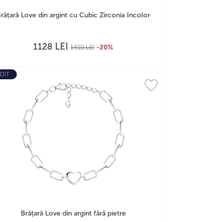
rățară Love din argint cu Cubic Zirconia Incolor
LEI
1128
1410
LEI
-20%
DIT
Brățară Love din argint fără pietre