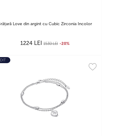
rățară Love din argint cu Cubic Zirconia Incolor
LEI
1224
1530
LEI
-20%
DIT