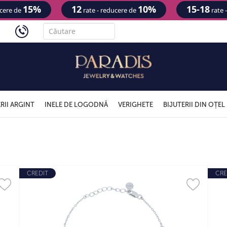
15%
12
10%
15-18
ucere de
rate - reducere de
rate 
'
RII ARGINT
INELE DE LOGODNĂ
VERIGHETE
BIJUTERII DIN OȚEL
CREDIT
CRE