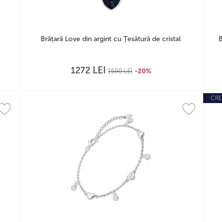
Brățară Love din argint cu Țesătură de cristal
B
LEI
1272
1590
LEI
-20%
CRE