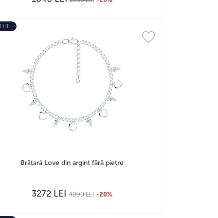
DIT
Brățară Love din argint fără pietre
LEI
3272
4090
LEI
-20%