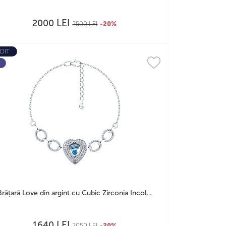
LEI
2000
2500
LEI
-20%
DIT
Brățară Love din argint cu Cubic Zirconia Incol...
LEI
1640
2050
LEI
-20%