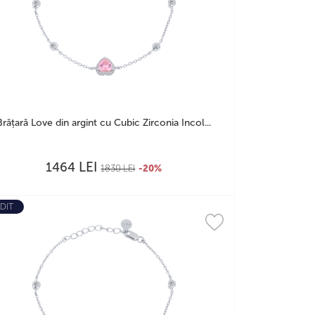
Brățară Love din argint cu Cubic Zirconia Incol...
LEI
1464
1830
LEI
-20%
DIT