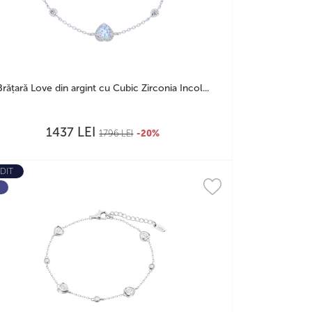
Brățară Love din argint cu Cubic Zirconia Incol...
LEI
1437
1796
LEI
-20%
DIT