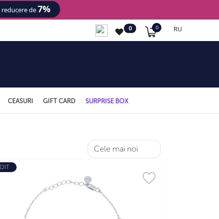
7%
- reducere de
RU
0
0
CEASURI
GIFT CARD
SURPRISE BOX
DIT