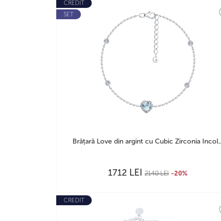
CREDIT
SET
Brățară Love din argint cu Cubic Zirconia Incol..
LEI
1712
2140
LEI
-20%
CREDIT