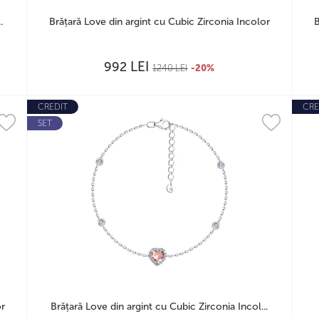
.
Brățară Love din argint cu Cubic Zirconia Incolor
B
LEI
992
1240
LEI
-20%
CREDIT
CRE
SET
or
Brățară Love din argint cu Cubic Zirconia Incol...