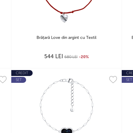
Brățară Love din argint cu Textil
LEI
544
680
LEI
-20%
CREDIT
CRE
SET
SET