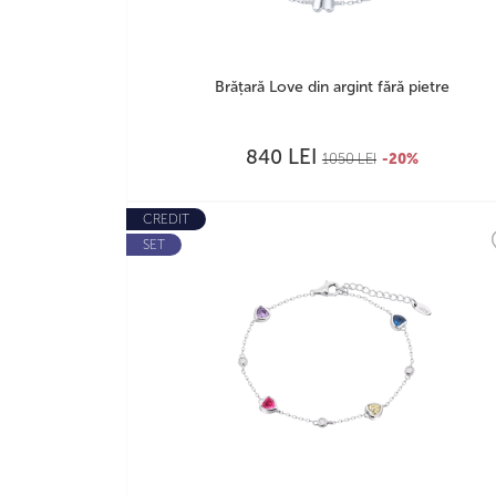
Brățară Love din argint fără pietre
LEI
840
1050
LEI
-20%
CREDIT
SET