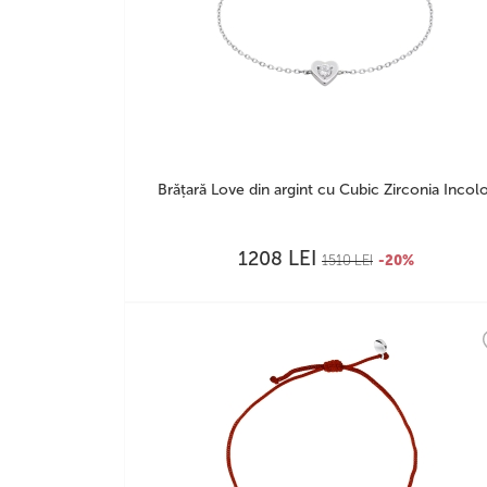
Brățară Love din argint cu Cubic Zirconia Incol
LEI
1208
1510
LEI
-20%