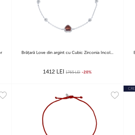
or
Brățară Love din argint cu Cubic Zirconia Incol...
LEI
1412
1765
LEI
-20%
CRE