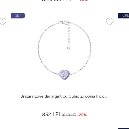
SET
CRE
Brățară Love din argint cu Cubic Zirconia Incol...
LEI
832
1040
LEI
-20%