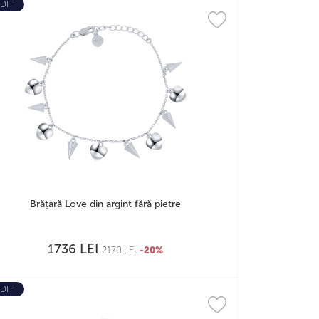
DIT
Brățară Love din argint fără pietre
LEI
1736
2170
LEI
-20%
DIT