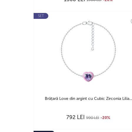
SET
Brățară Love din argint cu Cubic Zirconia Lilia...
LEI
792
990
LEI
-20%