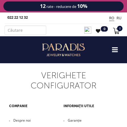
12
10%
rate - reducere de
022 22 12 32
RO
RU
0
0
VERIGHETE
CONFIGURATOR
COMPANIE
INFORMAȚII UTILE
Despre noi
Garanție