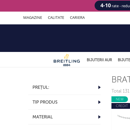
4-10
rate - red
MAGAZINE
CALITATE
CARIERA
BIJUTERII AUR
BIJUTE
BRAT
PREȚUL:
Total
131 
NEW
TIP PRODUS
CREDIT
MATERIAL