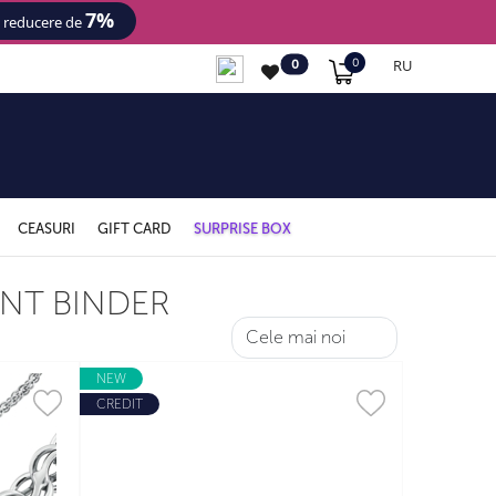
7%
- reducere de
RU
0
0
CEASURI
GIFT CARD
SURPRISE BOX
INT BINDER
NEW
CREDIT