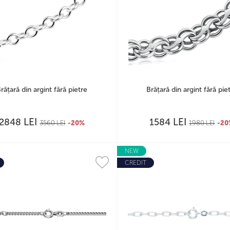
rățară din argint fără pietre
Brățară din argint fără pie
LEI
LEI
2848
1584
3560
LEI
-20%
1980
LEI
-2
NEW
CREDIT