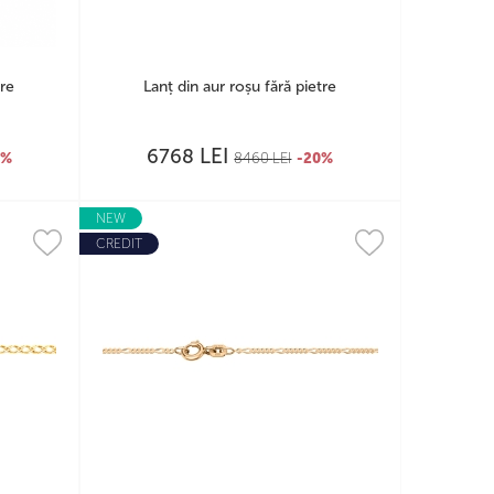
tre
Lanț din aur roșu fără pietre
LEI
6768
0%
8460
LEI
-20%
NEW
CREDIT