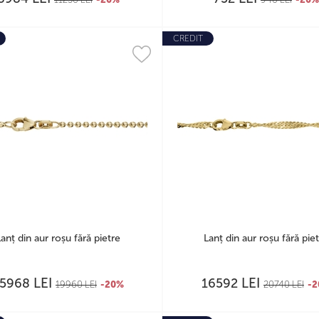
CREDIT
Lanț din aur roșu fără pietre
Lanț din aur roșu fără pie
LEI
LEI
15968
16592
19960
LEI
-20%
20740
LEI
-