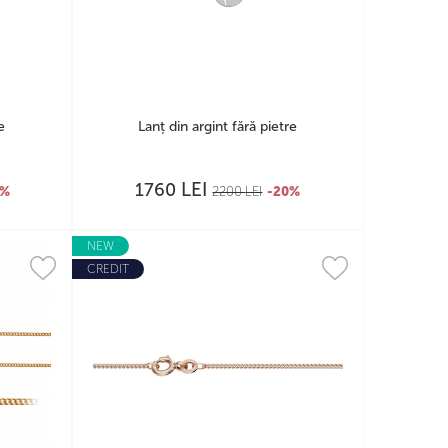
e
Lanț din argint fără pietre
LEI
1760
0%
2200
LEI
-20%
NEW
CREDIT