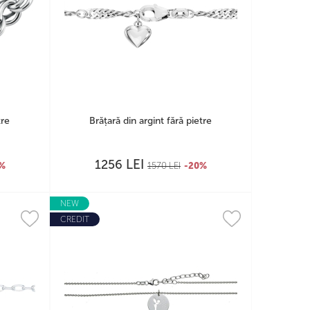
tre
Brățară din argint fără pietre
LEI
1256
0%
1570
LEI
-20%
NEW
CREDIT