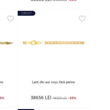
CREDIT
tre
Lanț din aur roșu fără pietre
LEI
38656
20%
48320
LEI
-20%