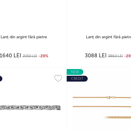
Lanț din argint fără pietre
Lanț din argint fără pietr
LEI
LEI
1640
3088
2050
LEI
-20%
3860
LEI
-2
NEW
CREDIT