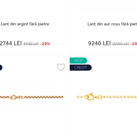
Lanț din argint fără pietre
Lanț din aur roșu fără pie
LEI
LEI
2744
9240
3430
LEI
-20%
11550
LEI
-2
NEW
CREDIT