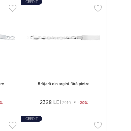
CREDIT
tre
Brățară din argint fără pietre
LEI
2328
0%
2910
LEI
-20%
CREDIT