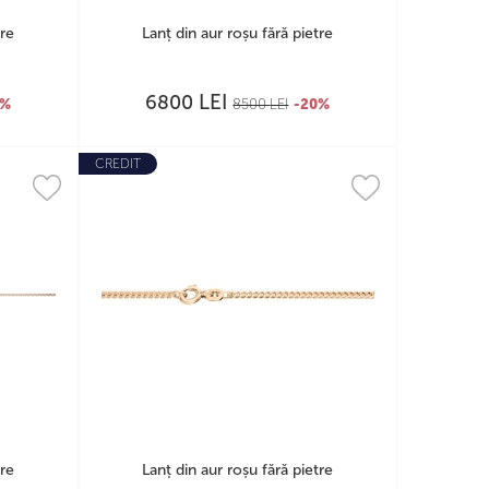
tre
Lanț din aur roșu fără pietre
LEI
6800
0%
8500
LEI
-20%
CREDIT
tre
Lanț din aur roșu fără pietre