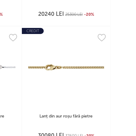
LEI
20240
0%
25300
LEI
-20%
CREDIT
tre
Lanț din aur roșu fără pietre
LEI
30080
37600
LEI
-20%