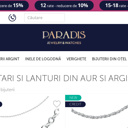
15%
12
10%
15-18
ucere de
rate - reducere de
rate 
'
RII ARGINT
INELE DE LOGODNĂ
VERIGHETE
BIJUTERII DIN OȚEL
ARI SI LANTURI DIN AUR SI ARG
bijuterii
NEW
CREDIT