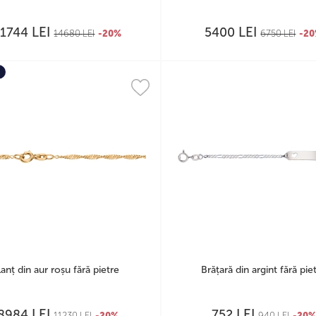
LEI
LEI
11744
5400
14680
LEI
-20%
6750
LEI
-2
Lanț din aur roșu fără pietre
Brățară din argint fără pie
LEI
LEI
8984
752
11230
LEI
-20%
940
LEI
-20%