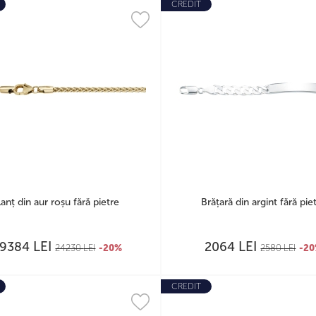
CREDIT
Lanț din aur roșu fără pietre
Brățară din argint fără pie
LEI
LEI
19384
2064
24230
LEI
-20%
2580
LEI
-2
CREDIT