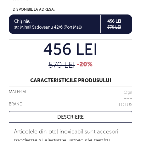
DISPONIBIL LA ADRESA:
Chișinău,
456 LEI
str. Mihail Sadoveanu 42/6 (Port Mall)
570 LEI
456 LEI
570 LEI
-20%
CARACTERISTICILE PRODUSULUI
MATERIAL:
Oțel
BRAND:
LOTUS
DESCRIERE
Articolele din oțel inoxidabil sunt accesorii
moderne și elegante, apreciate pentru