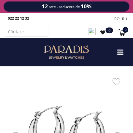
12
10%
rate - reducere de
022 22 12 32
RO
RU
0
0