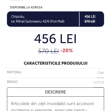
DISPONIBIL LA ADRESA:
Chișinău,
456 LEI
str. Mihail Sadoveanu 42/6 (Port Mall)
570 LEI
456 LEI
570 LEI
-20%
CARACTERISTICILE PRODUSULUI
MATERIAL:
Oțel
BRAND:
LOTUS
DESCRIERE
Articolele din oțel inoxidabil sunt accesorii
moderne și elegante, apreciate pentru