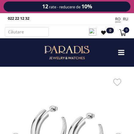
12
10%
rate - reducere de
022 22 12 32
RO
RU
0
0