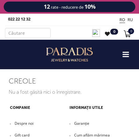
12
10%
rate - reducere de
022 22 12 32
RO
RU
0
0
CREOLE
Nu a fost găsită nici o înregistrare.
COMPANIE
INFORMAȚII UTILE
Despre noi
Garanție
Gift card
Cum aflăm mărimea