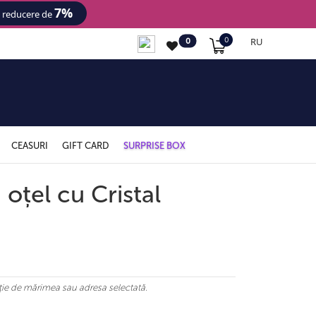
7%
- reducere de
RU
0
0
CEASURI
GIFT CARD
SURPRISE BOX
 oțel cu Cristal
ncție de mărimea sau adresa selectată.