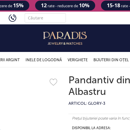
15%
12
10%
15-18
ucere de
rate - reducere de
rate 
'
RII ARGINT
INELE DE LOGODNĂ
VERIGHETE
BIJUTERII DIN OȚEL
Pandantiv din
Albastru
ARTICOL: GLORY-3
Prețul bijuteriei poate varia în fu
DISPONIBIL LA ADRESA: