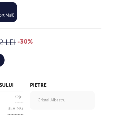
463 LEI
rt Mall)
662 LEI
2 LEI
-30%
SULUI
PIETRE
Oțel
Cristal Albastru
BERING