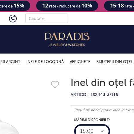
15%
12
10%
15-18
ucere de
rate - reducere de
rate 
'
RII ARGINT
INELE DE LOGODNĂ
VERIGHETE
BIJUTERII DIN OȚEL
Inel din oțel 
ARTICOL: LS2443-3/116
Prețul bijuteriei poate varia în fu
MĂRIMI DISPONIBILE:
18.00