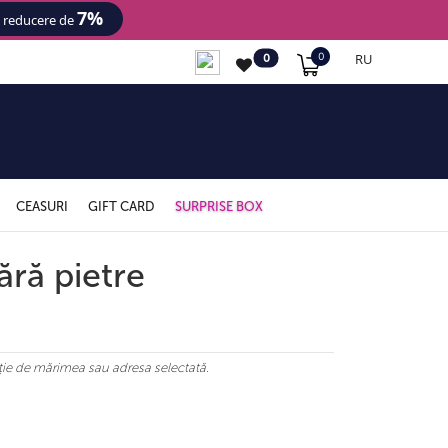
7%
- reducere de
RU
0
0
CEASURI
GIFT CARD
SURPRISE BOX
fără pietre
ncție de mărimea sau adresa selectată.