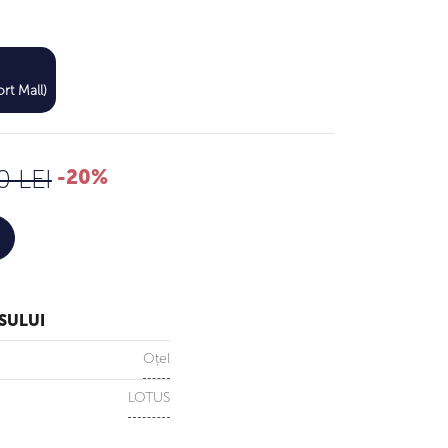
392 LEI
rt Mall)
490 LEI
0 LEI
-20%
SULUI
Oțel
LOTUS