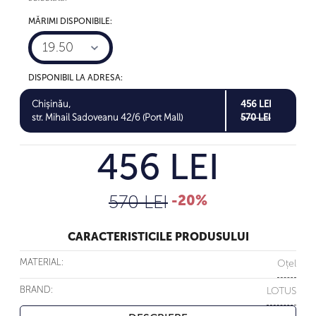
MĂRIMI DISPONIBILE:
19.50
DISPONIBIL LA ADRESA:
Chișinău,
456 LEI
str. Mihail Sadoveanu 42/6 (Port Mall)
570 LEI
456 LEI
570 LEI
-20%
CARACTERISTICILE PRODUSULUI
MATERIAL:
Oțel
BRAND:
LOTUS