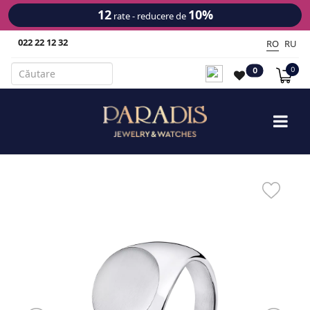
12
10%
rate - reducere de
022 22 12 32
RO
RU
0
0