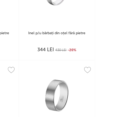
pietre
Inel p/u bărbați din oțel fără pietre
LEI
344
%
430
LEI
-20%