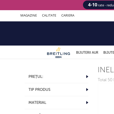
4-10
rate - red
MAGAZINE
CALITATE
CARIERA
BIJUTERII AUR
BIJUTE
INEL
PREȚUL:
Total
50 b
TIP PRODUS
MATERIAL