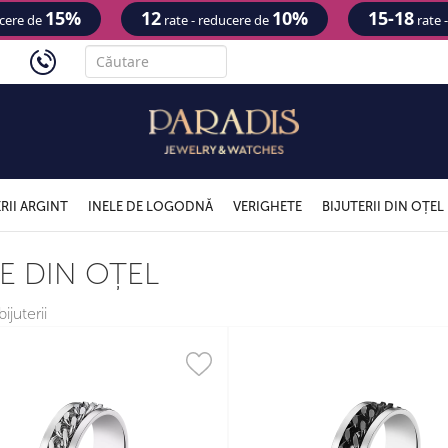
15%
12
10%
15-18
ucere de
rate - reducere de
rate 
'
RII ARGINT
INELE DE LOGODNĂ
VERIGHETE
BIJUTERII DIN OȚEL
E DIN OȚEL
ijuterii