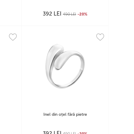
LEI
392
%
490
LEI
-20%
Inel din oțel fără pietre
LEI
392
%
490
LEI
-20%