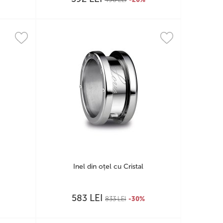
Inel din oțel cu Cristal
LEI
583
833
LEI
-30%