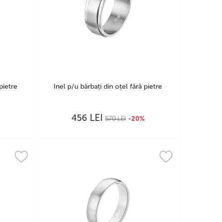
pietre
Inel p/u bărbați din oțel fără pietre
LEI
456
570
LEI
-20%