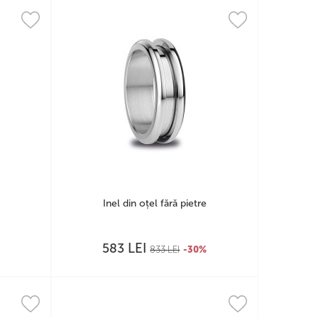
Inel din oțel fără pietre
LEI
583
833
LEI
-30%