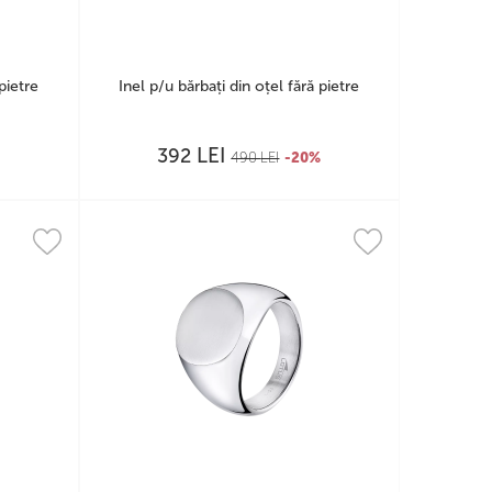
pietre
Inel p/u bărbați din oțel fără pietre
LEI
392
%
490
LEI
-20%