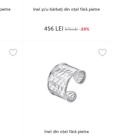
pietre
Inel p/u bărbați din oțel fără pietre
LEI
456
570
LEI
-20%
Inel din oțel fără pietre