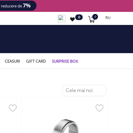
7%
- reducere de
RU
0
0
CEASURI
GIFT CARD
SURPRISE BOX