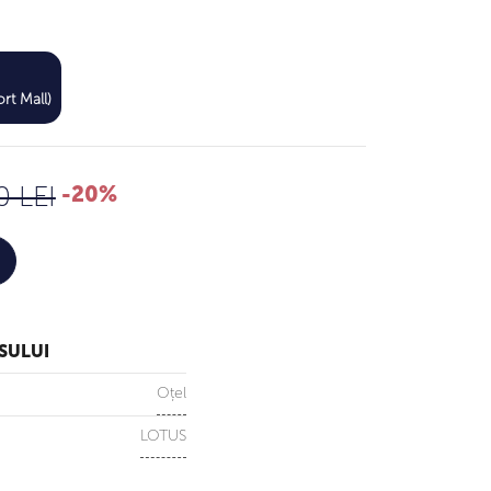
456 LEI
rt Mall)
570 LEI
0 LEI
-20%
SULUI
Oțel
LOTUS