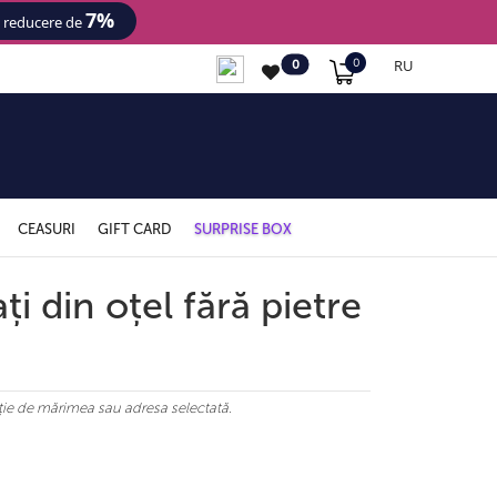
7%
- reducere de
RU
0
0
CEASURI
GIFT CARD
SURPRISE BOX
ți din oțel fără pietre
ncție de mărimea sau adresa selectată.