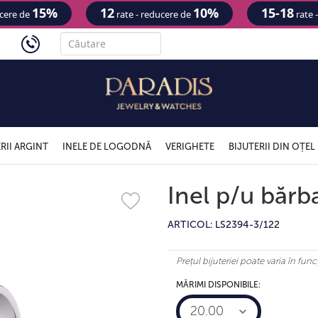
15%
12
10%
15-18
ucere de
rate - reducere de
rate 
'
RII ARGINT
INELE DE LOGODNĂ
VERIGHETE
BIJUTERII DIN OȚEL
Inel p/u bărba
ARTICOL: LS2394-3/122
Prețul bijuteriei poate varia în fu
MĂRIMI DISPONIBILE:
20.00