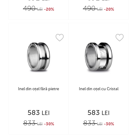
490
490
LEI
-20%
LEI
-20%
Inel din oțel fără pietre
Inel din oțel cu Cristal
583
583
LEI
LEI
833
833
LEI
-30%
LEI
-30%