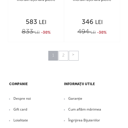
583
346
LEI
LEI
833
494
LEI
-30%
LEI
-30%
1
2
COMPANIE
INFORMAȚII UTILE
Despre noi
Garanție
Gift card
Cum aflăm mărimea
Loialitate
Îngrijirea Bijuteriilor