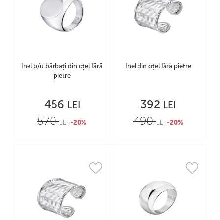
Inel p/u bărbați din oțel fără
Inel din oțel fără pietre
pietre
456
392
LEI
LEI
570
490
LEI
-20%
LEI
-20%