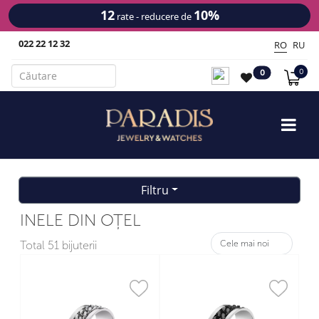
12
10%
rate - reducere de
022 22 12 32
RO
RU
0
0
Filtru
INELE DIN OȚEL
Total
51 bijuterii