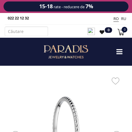
15-18
7%
rate - reducere de
022 22 12 32
RO
RU
0
0