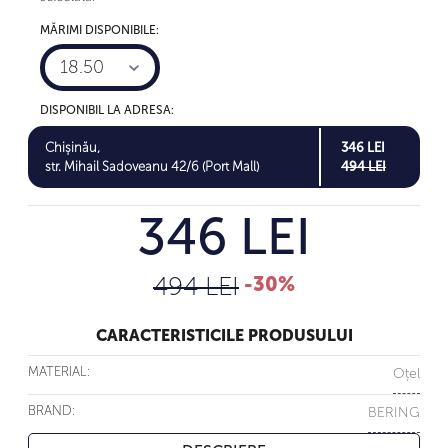
MĂRIMI DISPONIBILE:
18.50
DISPONIBIL LA ADRESA:
Chișinău,
346 LEI
str. Mihail Sadoveanu 42/6 (Port Mall)
494 LEI
346 LEI
494 LEI
-30%
CARACTERISTICILE PRODUSULUI
MATERIAL:
Oțel
BRAND:
BERING