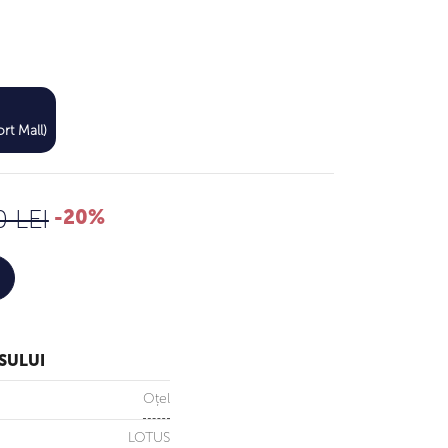
568 LEI
rt Mall)
710 LEI
0 LEI
-20%
SULUI
Oțel
LOTUS