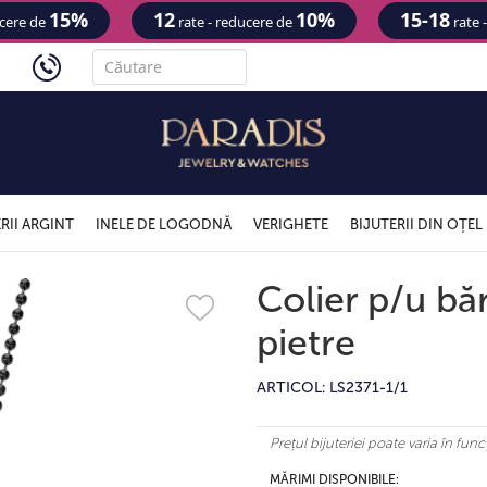
15%
12
10%
15-18
ucere de
rate - reducere de
rate 
'
RII ARGINT
INELE DE LOGODNĂ
VERIGHETE
BIJUTERII DIN OȚEL
Colier p/u băr
pietre
ARTICOL: LS2371-1/1
Prețul bijuteriei poate varia în fu
MĂRIMI DISPONIBILE: