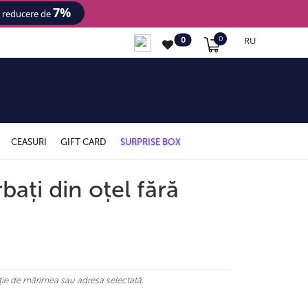
7%
- reducere de
RU
0
0
CEASURI
GIFT CARD
SURPRISE BOX
bați din oțel fără
ncție de mărimea sau adresa selectată.