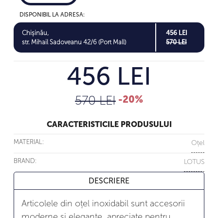
DISPONIBIL LA ADRESA:
Chișinău,
456 LEI
str. Mihail Sadoveanu 42/6 (Port Mall)
570 LEI
456 LEI
570 LEI
-20%
CARACTERISTICILE PRODUSULUI
MATERIAL:
Oțel
BRAND:
LOTUS
DESCRIERE
Articolele din oțel inoxidabil sunt accesorii
moderne și elegante, apreciate pentru