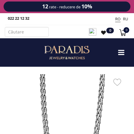
12
10%
rate - reducere de
022 22 12 32
RO
RU
0
0