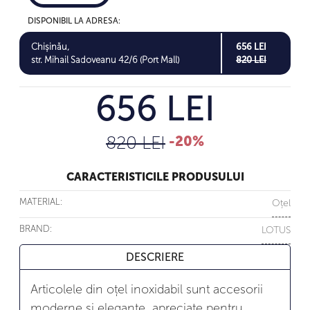
DISPONIBIL LA ADRESA:
Chișinău,
656 LEI
str. Mihail Sadoveanu 42/6 (Port Mall)
820 LEI
656 LEI
820 LEI
-20%
CARACTERISTICILE PRODUSULUI
MATERIAL:
Oțel
BRAND:
LOTUS
DESCRIERE
Articolele din oțel inoxidabil sunt accesorii
moderne și elegante, apreciate pentru