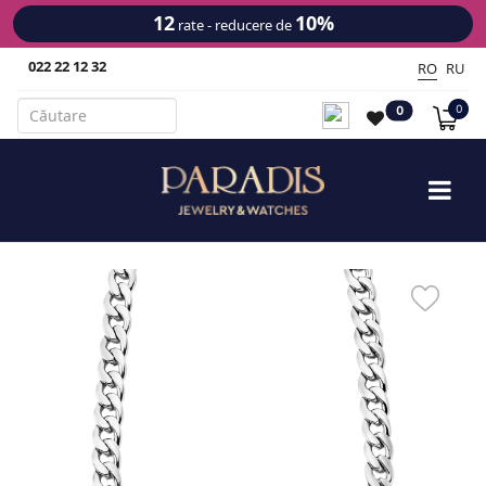
12
10%
rate - reducere de
022 22 12 32
RO
RU
0
0