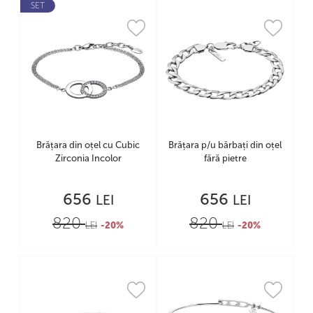
SET
Brățara din oțel cu Cubic
Brățara p/u bărbați din oțel
Zirconia Incolor
fără pietre
656
656
LEI
LEI
820
820
LEI
-20%
LEI
-20%