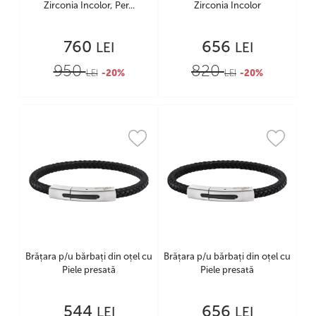
Zirconia Incolor, Per...
Zirconia Incolor
760
656
LEI
LEI
950
820
LEI
-20%
LEI
-20%
Brățara p/u bărbați din oțel cu
Brățara p/u bărbați din oțel cu
Piele presată
Piele presată
544
656
LEI
LEI