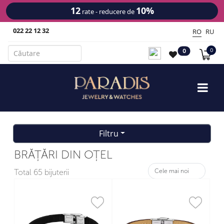
12
10%
rate - reducere de
022 22 12 32
RO
RU
0
0
Filtru
BRĂȚĂRI DIN OȚEL
Total
65 bijuterii