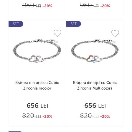
950
950
LEI
-20%
LEI
-20%
SET
SET
Brățara din oțel cu Cubic
Brățara din oțel cu Cubic
Zirconia Incolor
Zirconia Multicoloră
656
656
LEI
LEI
820
820
LEI
-20%
LEI
-20%