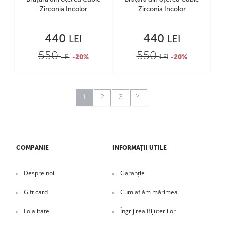
Zirconia Incolor
Zirconia Incolor
440
440
LEI
LEI
550
550
LEI
-20%
LEI
-20%
1
2
3
COMPANIE
INFORMAȚII UTILE
Despre noi
Garanție
Gift card
Cum aflăm mărimea
Loialitate
Îngrijirea Bijuteriilor