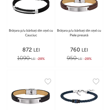
Brățara p/u bărbați din oțel cu
Brățara p/u bărbați din oțel cu
Cauciuc
Piele presată
872
760
LEI
LEI
1090
950
LEI
-20%
LEI
-20%