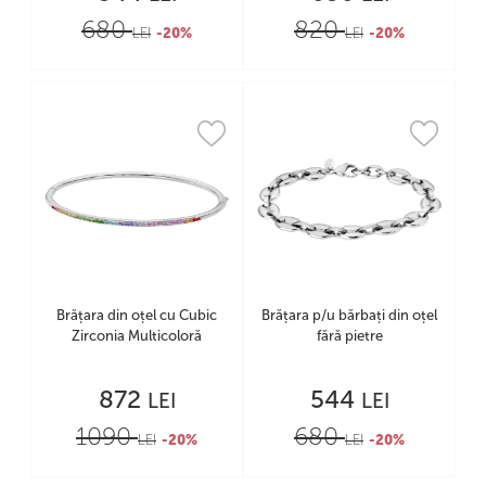
680
820
LEI
-20%
LEI
-20%
Brățara din oțel cu Cubic
Brățara p/u bărbați din oțel
Zirconia Multicoloră
fără pietre
872
544
LEI
LEI
1090
680
LEI
-20%
LEI
-20%