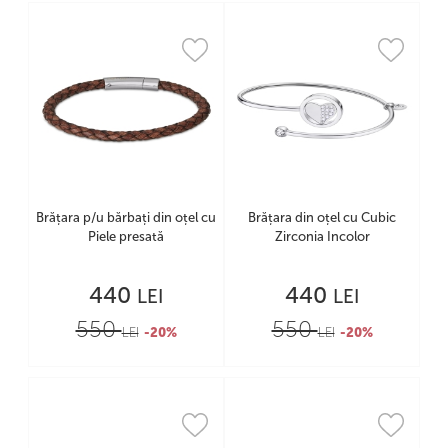
Brățara p/u bărbați din oțel cu
Brățara din oțel cu Cubic
Piele presată
Zirconia Incolor
440
440
LEI
LEI
550
550
LEI
-20%
LEI
-20%