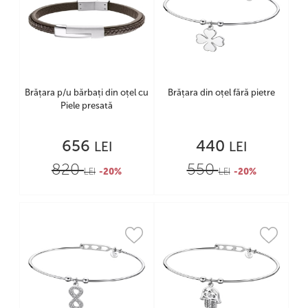
Brățara p/u bărbați din oțel cu
Brățara din oțel fără pietre
Piele presată
656
440
LEI
LEI
820
550
LEI
-20%
LEI
-20%