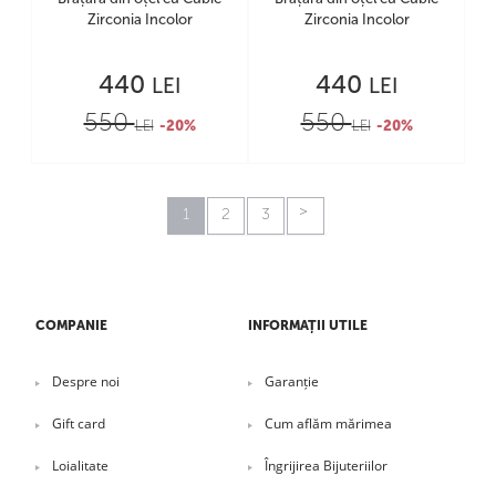
Zirconia Incolor
Zirconia Incolor
440
440
LEI
LEI
550
550
LEI
-20%
LEI
-20%
1
2
3
COMPANIE
INFORMAȚII UTILE
Despre noi
Garanție
Gift card
Cum aflăm mărimea
Loialitate
Îngrijirea Bijuteriilor