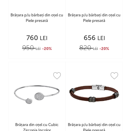
Brățara p/u bărbați din oțel cu
Brățara p/u bărbați din oțel cu
Piele presată
Piele presată
760
656
LEI
LEI
950
820
LEI
-20%
LEI
-20%
Brățara din oțel cu Cubic
Brățara p/u bărbați din oțel cu
Zirconia Incolor
Piele presată