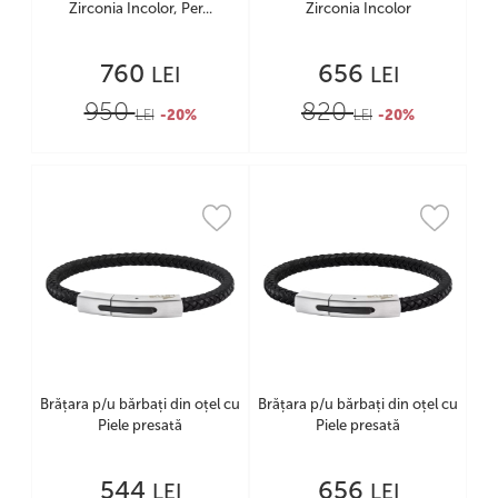
Zirconia Incolor, Per...
Zirconia Incolor
760
656
LEI
LEI
950
820
LEI
-20%
LEI
-20%
Brățara p/u bărbați din oțel cu
Brățara p/u bărbați din oțel cu
Piele presată
Piele presată
544
656
LEI
LEI