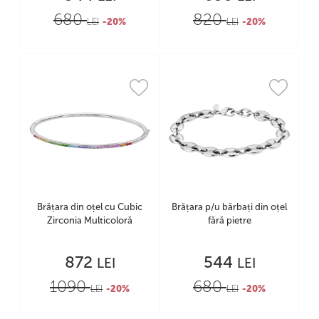
680
820
LEI
-20%
LEI
-20%
Brățara din oțel cu Cubic
Brățara p/u bărbați din oțel
Zirconia Multicoloră
fără pietre
872
544
LEI
LEI
1090
680
LEI
-20%
LEI
-20%