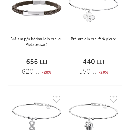
Brățara p/u bărbați din oțel cu
Brățara din oțel fără pietre
Piele presată
656
440
LEI
LEI
820
550
LEI
-20%
LEI
-20%