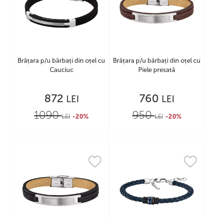
Brățara p/u bărbați din oțel cu
Brățara p/u bărbați din oțel cu
Cauciuc
Piele presată
872
760
LEI
LEI
1090
950
LEI
-20%
LEI
-20%