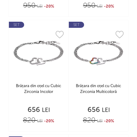
950
950
LEI
-20%
LEI
-20%
SET
SET
Brățara din oțel cu Cubic
Brățara din oțel cu Cubic
Zirconia Incolor
Zirconia Multicoloră
656
656
LEI
LEI
820
820
LEI
-20%
LEI
-20%