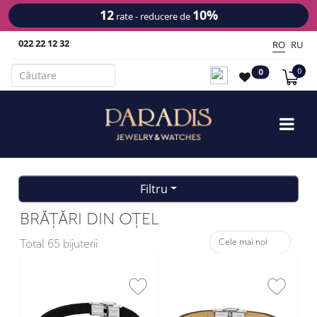
12
10%
15-
rate - reducere de
022 22 12 32
RO
RU
0
0
Filtru
BRĂȚĂRI DIN OȚEL
Total
65 bijuterii