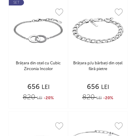
SET
Brățara din oțel cu Cubic
Brățara p/u bărbați din oțel
Zirconia Incolor
fără pietre
656
656
LEI
LEI
820
820
LEI
-20%
LEI
-20%