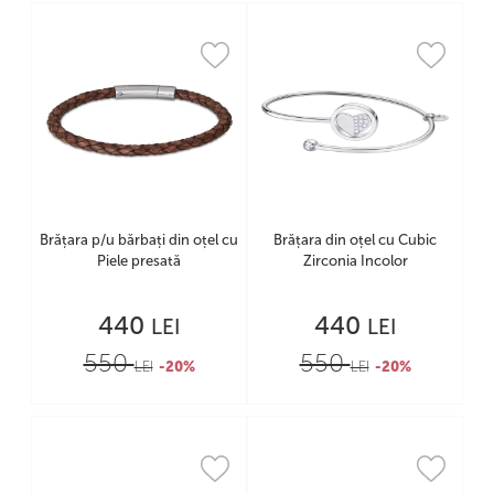
Brățara p/u bărbați din oțel cu
Brățara din oțel cu Cubic
Piele presată
Zirconia Incolor
440
440
LEI
LEI
550
550
LEI
-20%
LEI
-20%