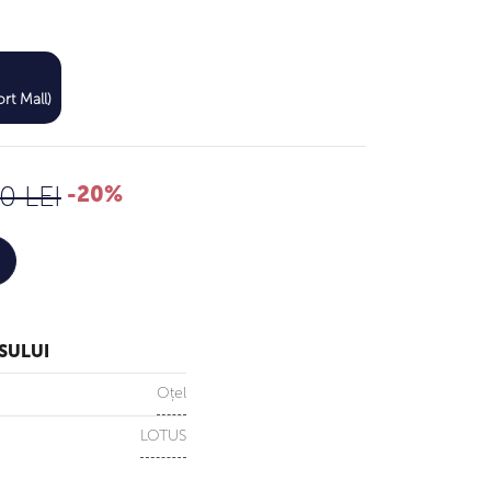
440 LEI
rt Mall)
550 LEI
0 LEI
-20%
SULUI
Oțel
LOTUS