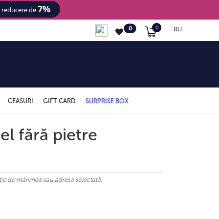
7%
- reducere de
RU
0
0
CEASURI
GIFT CARD
SURPRISE BOX
el fără pietre
ncție de mărimea sau adresa selectată.