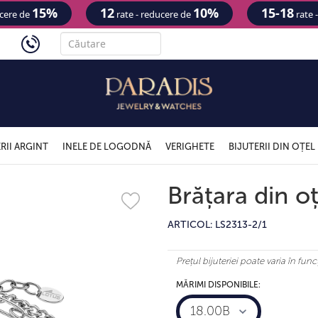
15%
12
10%
15-18
ucere de
rate - reducere de
rate 
'
RII ARGINT
INELE DE LOGODNĂ
VERIGHETE
BIJUTERII DIN OȚEL
Brățara din oț
ARTICOL: LS2313-2/1
Prețul bijuteriei poate varia în fu
MĂRIMI DISPONIBILE:
18.00B