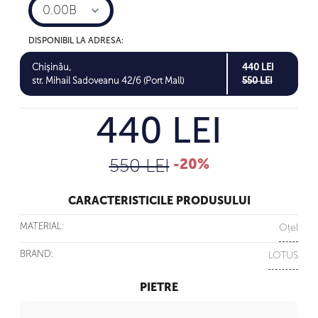
0.00B
DISPONIBIL LA ADRESA:
Chișinău,
440 LEI
str. Mihail Sadoveanu 42/6 (Port Mall)
550 LEI
440 LEI
550 LEI
-20%
CARACTERISTICILE PRODUSULUI
MATERIAL:
Oțel
BRAND:
LOTUS
PIETRE