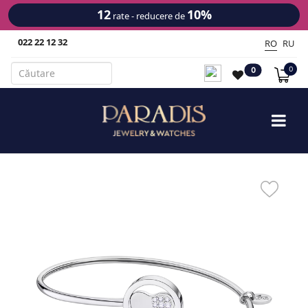
12
10%
rate - reducere de
022 22 12 32
RO
RU
0
0