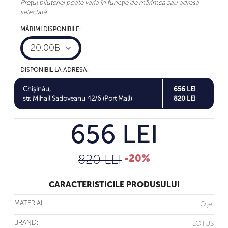
Prețul bijuteriei poate varia în funcție de mărimea sau adresa
selectată.
MĂRIMI DISPONIBILE:
20.00B
DISPONIBIL LA ADRESA:
Chișinău,
656 LEI
str. Mihail Sadoveanu 42/6 (Port Mall)
820 LEI
656 LEI
820 LEI
-20%
CARACTERISTICILE PRODUSULUI
MATERIAL:
Oțel
BRAND:
LOTUS