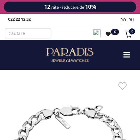
12
10%
rate - reducere de
022 22 12 32
RO
RU
0
0