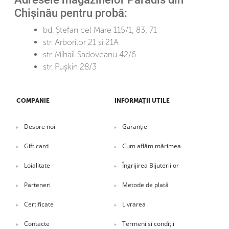
Chișinău pentru probă:
bd. Ștefan cel Mare 115/1, 83, 71
str. Arborilor 21 și 21A
str. Mihail Sadoveanu 42/6
str. Pușkin 28/3
COMPANIE
INFORMAȚII UTILE
Despre noi
Garanție
Gift card
Cum aflăm mărimea
Loialitate
Îngrijirea Bijuteriilor
Parteneri
Metode de plată
Certificate
Livrarea
Contacte
Termeni și condiții