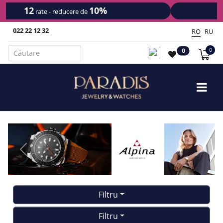
15-18
7%
rate - reducere de
022 22 12 32
RO
RU
0
0
Previous
Next
Filtru
Filtru