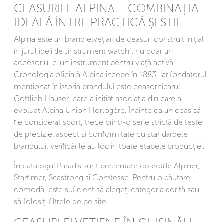
CEASURILE ALPINA – COMBINAȚIA
IDEALĂ ÎNTRE PRACTICĂ ȘI STIL
Alpina este un brand elvețian de ceasuri construit inițial
în jurul ideii de „instrument watch”: nu doar un
accesoriu, ci un instrument pentru viață activă.
Cronologia oficială Alpina începe în 1883, iar fondatorul
menționat în istoria brandului este ceasornicarul
Gottlieb Hauser, care a inițiat asociația din care a
evoluat Alpina Union Horlogère. Înainte ca un ceas să
fie considerat sport, trece printr-o serie strictă de teste
de precizie, aspect și conformitate cu standardele
brandului; verificările au loc în toate etapele producției.
În catalogul Paradis sunt prezentate colecțiile Alpiner,
Startimer, Seastrong și Comtesse. Pentru o căutare
comodă, este suficient să alegeți categoria dorită sau
să folosiți filtrele de pe site.