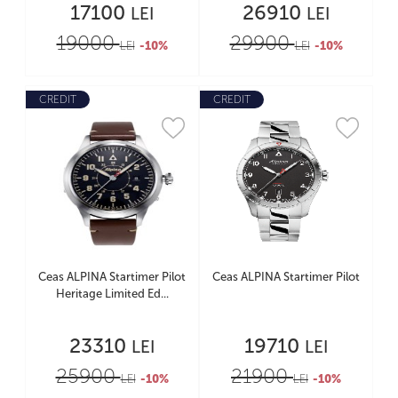
17100
26910
LEI
LEI
19000
29900
LEI
-10%
LEI
-10%
CREDIT
CREDIT
Ceas ALPINA Startimer Pilot
Ceas ALPINA Startimer Pilot
Heritage Limited Ed...
23310
19710
LEI
LEI
25900
21900
LEI
-10%
LEI
-10%