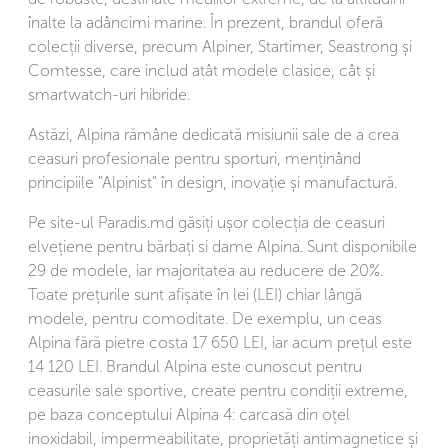
înalte la adâncimi marine. În prezent, brandul oferă
colecții diverse, precum Alpiner, Startimer, Seastrong și
Comtesse, care includ atât modele clasice, cât și
smartwatch-uri hibride.
Astăzi, Alpina rămâne dedicată misiunii sale de a crea
ceasuri profesionale pentru sporturi, menținând
principiile "Alpinist" în design, inovație și manufactură.
Pe site-ul Paradis.md găsiți ușor colecția de ceasuri
elvețiene pentru bărbați si dame Alpina. Sunt disponibile
29 de modele, iar majoritatea au reducere de 20%.
Toate prețurile sunt afișate în lei (LEI) chiar lângă
modele, pentru comoditate. De exemplu, un ceas
Alpina fără pietre costa 17 650 LEI, iar acum prețul este
14 120 LEI. Brandul Alpina este cunoscut pentru
ceasurile sale sportive, create pentru condiții extreme,
pe baza conceptului Alpina 4: carcasă din oțel
inoxidabil, impermeabilitate, proprietăți antimagnetice și