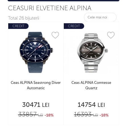
CEASURI ELVETIENE ALPINA
Total
26 bijuterii
CREDIT
CREDIT
Ceas ALPINA Seastrong Diver
Ceas ALPINA Comtesse
Automatic
Quartz
30471
14754
LEI
LEI
33857
16393
LEI
-10%
LEI
-10%