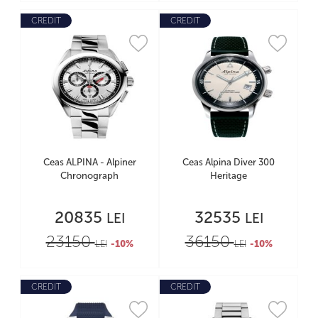
CREDIT
CREDIT
Ceas ALPINA - Alpiner
Ceas Alpina Diver 300
Chronograph
Heritage
20835
32535
LEI
LEI
23150
36150
LEI
-10%
LEI
-10%
CREDIT
CREDIT