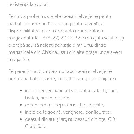
rezistență la șocuri.
Pentru a proba modelele ceasuri elvețiene pentru
bărbați si dame preferate sau pentru a verifica
disponibilitatea, puteți contacta reprezentanții
magazinului la +373 (22) 22-12-32. Ei vă ajută să stabiliți
o probă sau să ridicați achiziția dintr-unul dintre
magazinele din Chișinău sau din alte orașe unde avem
magazine.
Pe paradis.md cumpara nu doar ceasuri elvețiene
pentru bărbați si dame, ci și alte categorii de bijuterii:
inele, cercei, pandantive, lanțuri și lănțișoare,
brățări, broșe, coliere;
cercei pentru copii, cruciulițe, iconițe;
inele de logodnă, verighete, configurator;
ceasuri din aur
și
argint
,
ceasuri din oțel
Gift
Card, Sale.