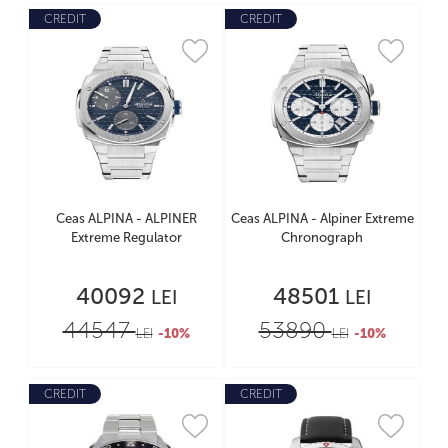
CREDIT
CREDIT
Ceas ALPINA - ALPINER
Ceas ALPINA - Alpiner Extreme
Extreme Regulator
Chronograph
40092
48501
LEI
LEI
44547
53890
LEI
-10%
LEI
-10%
CREDIT
CREDIT