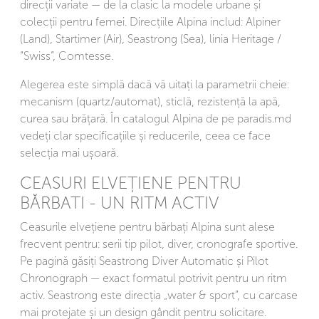
direcții variate — de la clasic la modele urbane și
colecții pentru femei. Direcțiile Alpina includ: Alpiner
(Land), Startimer (Air), Seastrong (Sea), linia Heritage /
“Swiss”, Comtesse.
Alegerea este simplă dacă vă uitați la parametrii cheie:
mecanism (quartz/automat), sticlă, rezistență la apă,
curea sau brățară. În catalogul Alpina de pe paradis.md
vedeți clar specificațiile și reducerile, ceea ce face
selecția mai ușoară.
CEASURI ELVEȚIENE PENTRU
BĂRBATI - UN RITM ACTIV
Ceasurile elvețiene pentru bărbați Alpina sunt alese
frecvent pentru: serii tip pilot, diver, cronografe sportive.
Pe pagină găsiți Seastrong Diver Automatic și Pilot
Chronograph — exact formatul potrivit pentru un ritm
activ. Seastrong este direcția „water & sport”, cu carcase
mai protejate și un design gândit pentru solicitare.