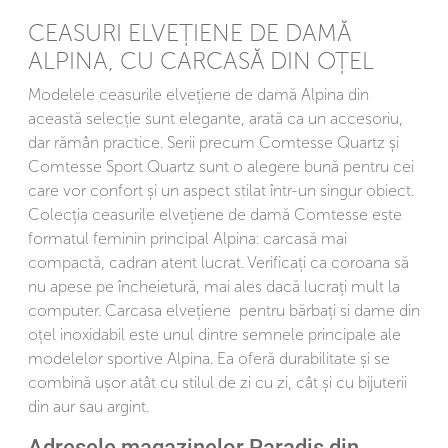
CEASURI ELVEȚIENE DE DAMĂ
ALPINA, CU CARCASĂ DIN OȚEL
Modelele ceasurile elvețiene de damă Alpina din
această selecție sunt elegante, arată ca un accesoriu,
dar rămân practice. Serii precum Comtesse Quartz și
Comtesse Sport Quartz sunt o alegere bună pentru cei
care vor confort și un aspect stilat într-un singur obiect.
Colecția ceasurile elvețiene de damă Comtesse este
formatul feminin principal Alpina: carcasă mai
compactă, cadran atent lucrat. Verificați ca coroana să
nu apese pe încheietură, mai ales dacă lucrați mult la
computer. Carcasa elvețiene pentru bărbați si dame din
oțel inoxidabil este unul dintre semnele principale ale
modelelor sportive Alpina. Ea oferă durabilitate și se
combină ușor atât cu stilul de zi cu zi, cât și cu bijuterii
din aur sau argint.
Adresele magazinelor Paradis din