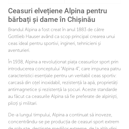
Ceasuri elvețiene Alpina pentru
bărbați și dame în Chișinău
Brandul Alpina a fost creat în anul 1883 de către
Gottlieb Hauser având ca scop principal crearea unui
ceas ideal pentru sportivi, ingineri, tehnicieni și
aventurieri.
În 1938, Alpina a revoluționat piața ceasurilor sport prin
introducerea conceptului "Alpina 4", care impunea patru
caracteristici esențiale pentru un veritabil ceas sportiv:
carcasă din oțel inoxidabil, rezistență la apă, proprietăți
antimagnetice și rezistență la șocuri. Aceste standarde
au făcut ca ceasurile Alpina să fie preferate de alpiniști,
piloți și militari.
De-a lungul timpului, Alpina a continuat să inoveze,
concentrându-se pe producția de ceasuri sport extrem
de robuste, destinate mediilor extreme, de la altitudini