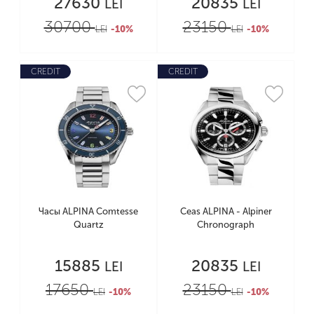
27630
20835
LEI
LEI
30700
23150
LEI
-10%
LEI
-10%
CREDIT
CREDIT
Часы ALPINA Comtesse
Ceas ALPINA - Alpiner
Quartz
Chronograph
15885
20835
LEI
LEI
17650
23150
LEI
-10%
LEI
-10%