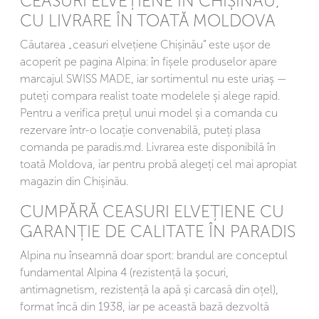
CEASURI ELVEȚIENE ÎN CHIȘINĂU,
CU LIVRARE ÎN TOATĂ MOLDOVA
Căutarea „ceasuri elvețiene Chișinău” este ușor de
acoperit pe pagina Alpina: în fișele produselor apare
marcajul SWISS MADE, iar sortimentul nu este uriaș —
puteți compara realist toate modelele și alege rapid.
Pentru a verifica prețul unui model și a comanda cu
rezervare într-o locație convenabilă, puteți plasa
comanda pe paradis.md. Livrarea este disponibilă în
toată Moldova, iar pentru probă alegeți cel mai apropiat
magazin din Chișinău.
CUMPĂRĂ CEASURI ELVEȚIENE CU
GARANȚIE DE CALITATE ÎN PARADIS
Alpina nu înseamnă doar sport: brandul are conceptul
fundamental Alpina 4 (rezistență la șocuri,
antimagnetism, rezistență la apă și carcasă din oțel),
format încă din 1938, iar pe această bază dezvoltă