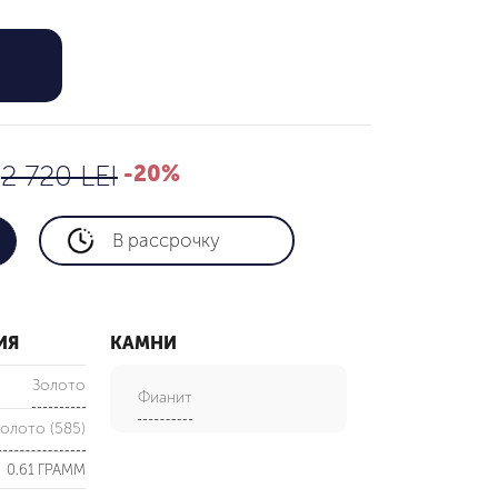
2,176 LEI
2 720 LEI
2 720 LEI
-20%
В рассрочку
ИЯ
КАМНИ
Золото
Фианит
олото (585)
0.61 ГРАММ