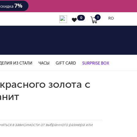
7%
- скидка
RO
0
0
ДЕЛИЯ ИЗ СТАЛИ
ЧАСЫ
GIFT CARD
SURPRISE BOX
красного золота с
анит
яться в зависимости от выбранного размера или