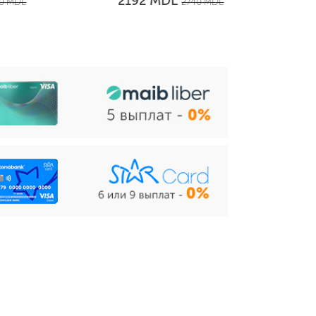
MDL
2192
242
2740
MDL