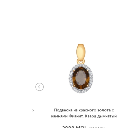
 и красного
Подвеска из красного золота с
Под
Бриллиант
камнями Фианит, Кварц дымчатый