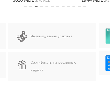
MDL
MDL
3016
1944
3770
MDL
2430
MDL
Индивидуальная упаковка
Сертификаты на ювелирные
изделия