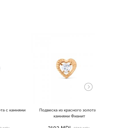
камнями
Подвеска из красного золота с
Подвеска и
камнями Фианит
ка