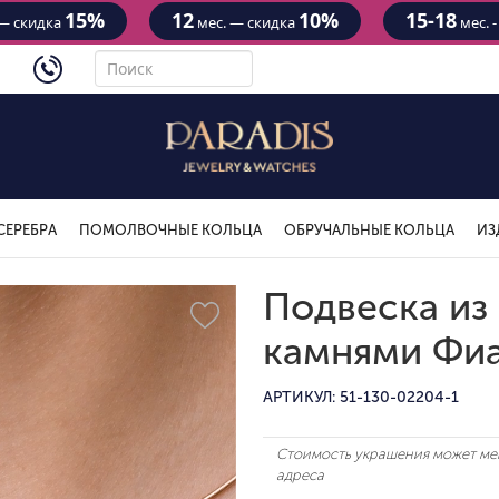
15%
12
10%
15-18
— скидка
мес. — скидка
мес. 
4434
СЕРЕБРА
ПОМОЛВОЧНЫЕ КОЛЬЦА
ОБРУЧАЛЬНЫЕ КОЛЬЦА
ИЗ
Подвеска из 
камнями Фи
АРТИКУЛ: 51-130-02204-1
Стоимость украшения может мен
адреса