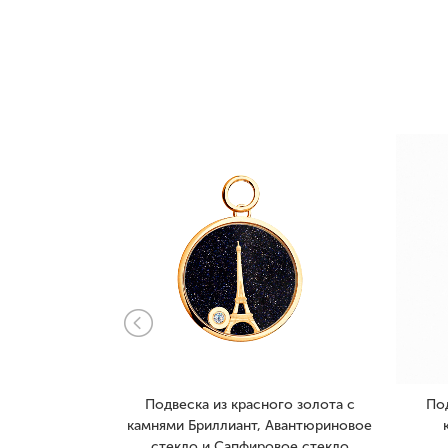
лота с камнями
Подвеска из красного золота с
Под
апфир
камнями Бриллиант, Авантюриновое
стекло и Сапфировое стекло