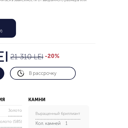
17,048 LEI
V)
21 310 LEI
EI
21 310 LEI
-20%
В рассрочку
ИЯ
КАМНИ
Золото
Выращенный бриллиант
олото (585)
Кол. камней
1