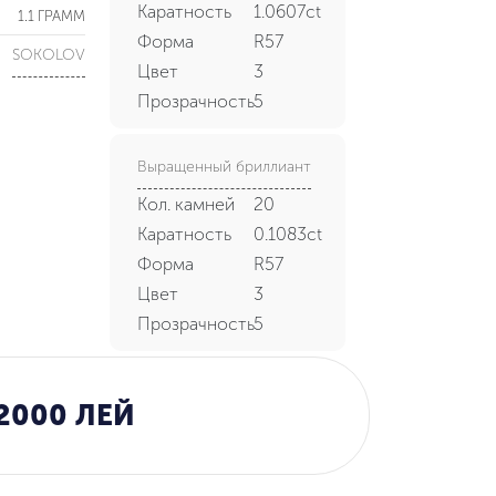
Каратность
1.0607ct
1.1 ГРАММ
Форма
R57
SOKOLOV
Цвет
3
Прозрачность
5
Выращенный бриллиант
Кол. камней
20
Каратность
0.1083ct
Форма
R57
Цвет
3
Прозрачность
5
2000 ЛЕЙ