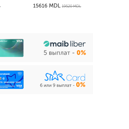
MDL
15616
L
19520
MDL
1124