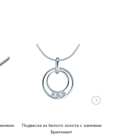
камнями
Подвеска из белого золота с камнями
Подвеска и
Бриллиант
камнями Ф