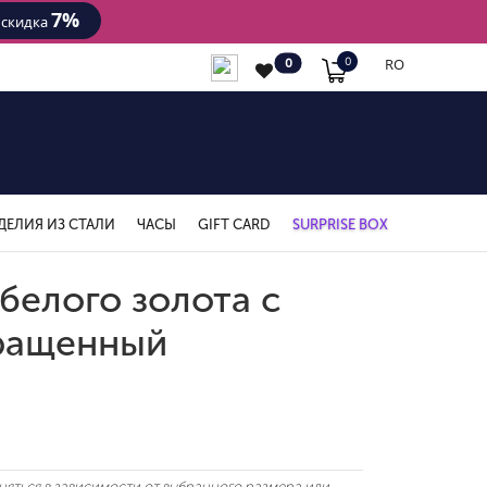
7%
- скидка
RO
0
0
ДЕЛИЯ ИЗ СТАЛИ
ЧАСЫ
GIFT CARD
SURPRISE BOX
белого золота с
ращенный
яться в зависимости от выбранного размера или