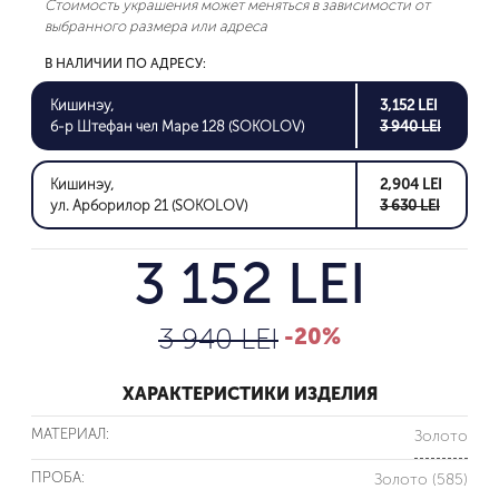
Стоимость украшения может меняться в зависимости от
выбранного размера или адреса
В НАЛИЧИИ ПО АДРЕСУ:
Кишинэу,
3,152 LEI
б-р Штефан чел Маре 128 (SOKOLOV)
3 940 LEI
Кишинэу,
2,904 LEI
ул. Арборилор 21 (SOKOLOV)
3 630 LEI
3 152 LEI
3 940 LEI
-20%
ХАРАКТЕРИСТИКИ ИЗДЕЛИЯ
МАТЕРИАЛ:
Золото
ПРОБА:
Золото (585)