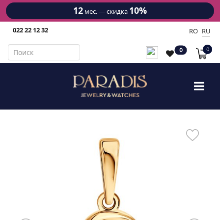
12
10%
мес. — скидка
022 22 12 32
RO
RU
0
0