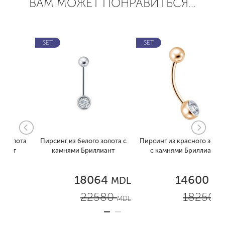
ВАМ МОЖЕТ ПОНРАВИТЬСЯ...
SET
SET
лота
Пирсинг из белого золота с
Пирсинг из красного золота
т
камнями Бриллиант
с камнями Бриллиант
18064
14600
MDL
MDL
22580
18250
MDL
MDL