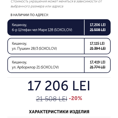
Стоимость украшения может меняться в зависимости от
выбранного размера или адреса
В НАЛИЧИИ ПО АДРЕСУ:
Кишинэу,
17,206 LEI
б-р Штефан чел Маре 128 (SOKOLOV)
21 508 LEI
Кишинэу,
17,115 LEI
ул. Пушкин 28/3 (SOKOLOV)
21 394 LEI
Кишинэу,
17,419 LEI
ул. Арборилор 21 (SOKOLOV)
21 774 LEI
17 206 LEI
21 508 LEI
-20%
ХАРАКТЕРИСТИКИ ИЗДЕЛИЯ