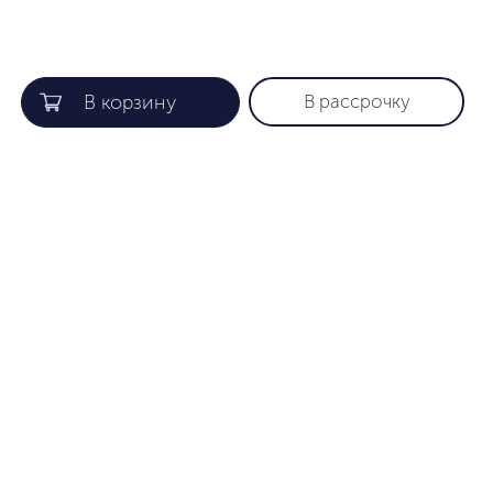
В рассрочку
КОМПАНИЯ
ПОЛЕЗНАЯ ИНФОРМАЦИЯ
О нас
Гарантия
Gift card
Как найти нужный размер
Лояльность
Уход за изделиями
Партнеры
Способы оплаты
Сертификаты
Доставка