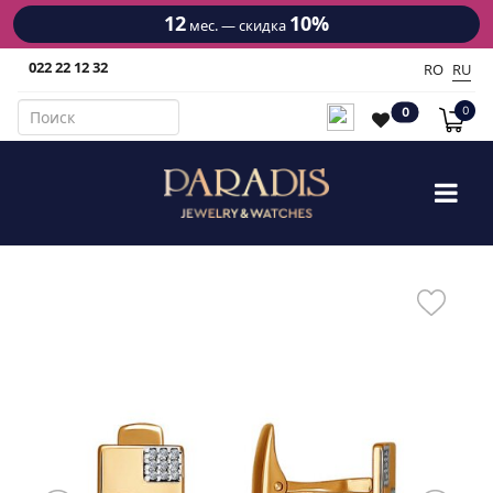
12
10%
мес. — скидка
022 22 12 32
RO
RU
0
0