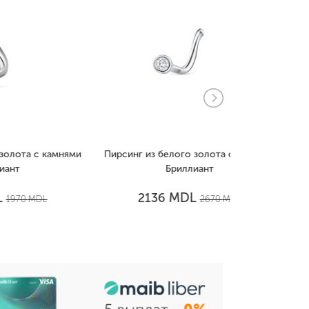
камнями
Пирсинг из белого золота с камнями
Пирсинг из б
Бриллиант
MDL
2136
271
2670
MDL