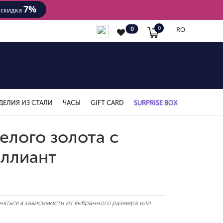
7%
- скидка
RO
0
0
ДЕЛИЯ ИЗ СТАЛИ
ЧАСЫ
GIFT CARD
SURPRISE BOX
елого золота с
ллиант
яться в зависимости от выбранного размера или