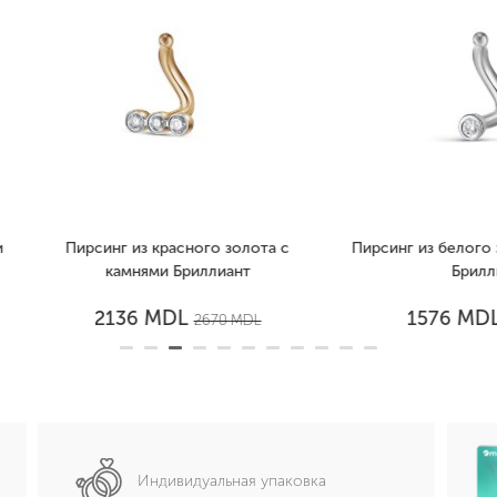
рсинг из красного золота с
Пирсинг из белого золота с 
камнями Бриллиант
Бриллиант
MDL
MDL
2136
1576
2670
MDL
1970
MDL
Индивидуальная упаковка