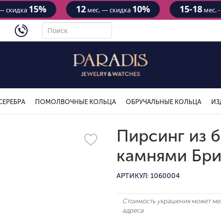
15%
12
10%
15-18
— скидка
мес. — скидка
мес. 
4434
СЕРЕБРА
ПОМОЛВОЧНЫЕ КОЛЬЦА
ОБРУЧАЛЬНЫЕ КОЛЬЦА
ИЗ
Пирсинг из б
камнями Бри
АРТИКУЛ: 1060004
Стоимость украшения может мен
адреса