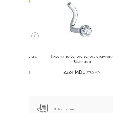
го золота с
Пирсинг из белого золота с камнями
Пи
анит
Бриллиант
MDL
2224
500
MDL
2780
MDL
100% оригинал