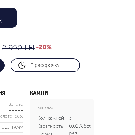
2,392 LEI
V)
2 990 LEI
I
2 990 LEI
-20%
В рассрочку
ИЯ
КАМНИ
Золото
Бриллиант
олото (585)
Кол. камней
3
Каратность
0.02785ct
0.22 ГРАММ
Форма
R57