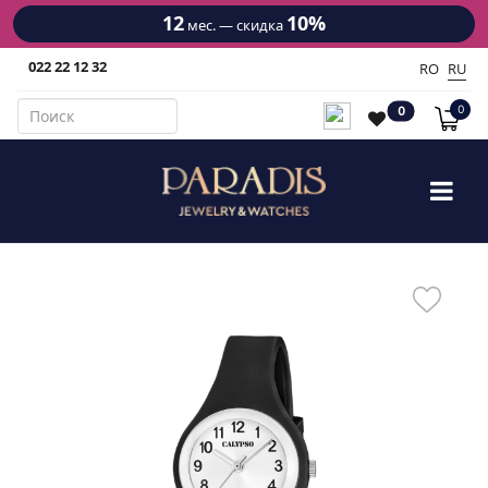
12
10%
мес. — скидка
022 22 12 32
RO
RU
0
0