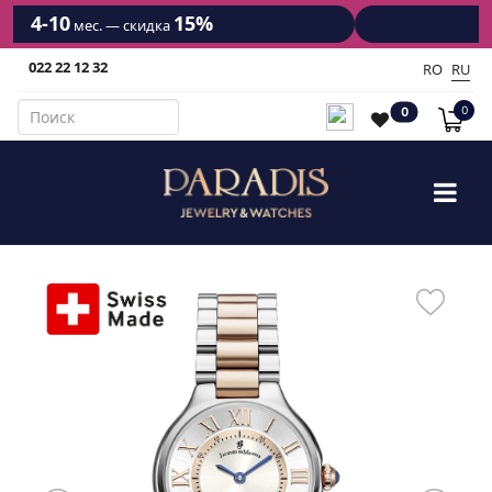
12
10%
мес. — скидка
022 22 12 32
RO
RU
0
0