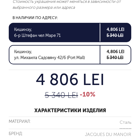
Стоимость украшения может меняться в зависимости от
выбранного размера или адреса
В НАЛИЧИИ ПО АДРЕСУ:
Кишинэу,
4,806 LEI
б-р Штефан чел Маре 71
5 340 LEI
Кишинэу,
4,806 LEI
ул. Михаила Садовяну 42/6 (Port Mall)
5 340 LEI
4 806 LEI
5 340 LEI
-10%
ХАРАКТЕРИСТИКИ ИЗДЕЛИЯ
МАТЕРИАЛ:
Сталь
БРЕНД:
JACQUES DU MANOIR