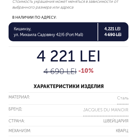
Стоимость украшения может меняться в зависимости от
выбранного размера или адреса
В НАЛИЧИИ ПО АДРЕСУ:
Кишинэу,
4,221 LEI
ул. Михаила Садовяну 42/6 (Port Mall)
4 690 LEI
4 221 LEI
4 690 LEI
-10%
ХАРАКТЕРИСТИКИ ИЗДЕЛИЯ
МАТЕРИАЛ:
Сталь
БРЕНД:
JACQUES DU MANOIR
СТРАНА:
ШВЕЙЦАРИЯ
МЕХАНИЗМ:
КВАРЦ