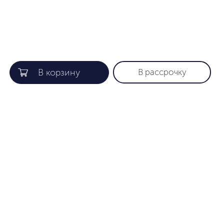
В рассрочку
КОМПАНИЯ
ПОЛЕЗНАЯ ИНФОРМАЦИЯ
О нас
Гарантия
Gift card
Как найти нужный размер
Лояльность
Уход за изделиями
Партнеры
Способы оплаты