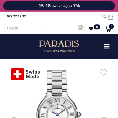
15-18
7%
мес. - скидка
022 22 12 32
RO
RU
0
0