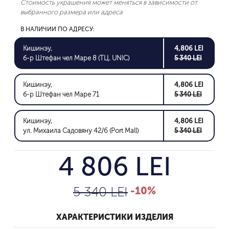
Стоимость украшения может меняться в зависимости от
выбранного размера или адреса
В НАЛИЧИИ ПО АДРЕСУ:
Кишинэу,
4,806 LEI
б-р Штефан чел Маре 8 (ТЦ. UNIC)
5 340 LEI
Кишинэу,
4,806 LEI
б-р Штефан чел Маре 71
5 340 LEI
Кишинэу,
4,806 LEI
ул. Михаила Садовяну 42/6 (Port Mall)
5 340 LEI
4 806 LEI
5 340 LEI
-10%
ХАРАКТЕРИСТИКИ ИЗДЕЛИЯ