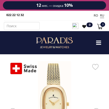
12
10%
мес. — скидка
022 22 12 32
RO
RU
0
0