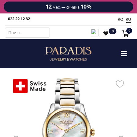
12
10%
мес. — скидка
022 22 12 32
RO
RU
0
0