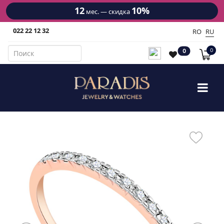
12
10%
мес. — скидка
022 22 12 32
RO
RU
0
0