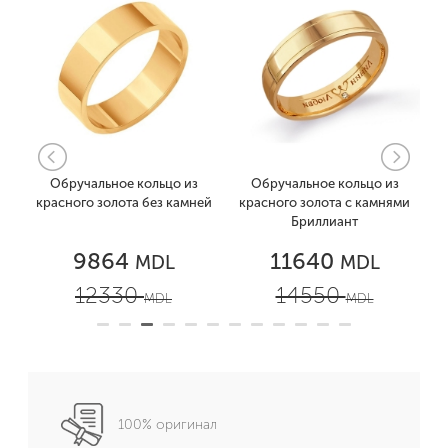
Обручальное кольцо из
Обручальное кольцо из
ей
красного золота без камней
красного золота с камнями
к
Бриллиант
9864
11640
MDL
MDL
12330
14550
MDL
MDL
100% оригинал