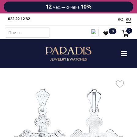
12
10%
мес. — скидка
022 22 12 32
RO
RU
0
0