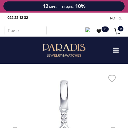
12
10%
мес. — скидка
022 22 12 32
RO
RU
0
0