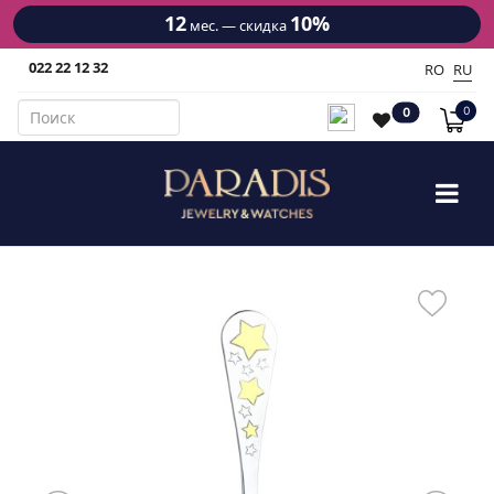
12
10%
мес. — скидка
022 22 12 32
RO
RU
0
0