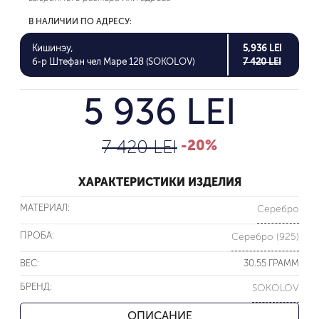
В НАЛИЧИИ ПО АДРЕСУ:
Кишинэу,
5,936 LEI
б-р Штефан чел Маре 128 (SOKOLOV)
7 420 LEI
5 936 LEI
7 420 LEI
-20%
ХАРАКТЕРИСТИКИ ИЗДЕЛИЯ
МАТЕРИАЛ:
Серебро
ПРОБА:
Серебро (925)
ВЕС:
30.55 ГРАММ
БРЕНД:
SOKOLOV
ОПИСАНИЕ