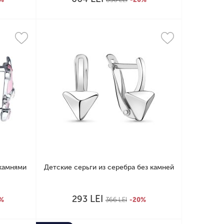
 камнями
Детские серьги из серебра без камней
LEI
293
0%
366
LEI
-20%