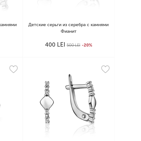
 камнями
Детские серьги из серебра с камнями
Фианит
LEI
400
500
LEI
-20%