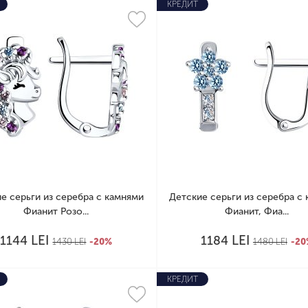
КРЕДИТ
е серьги из серебра с камнями
Детские серьги из серебра с
Фианит Розо...
Фианит, Фиа...
LEI
LEI
1144
1184
1430
LEI
-20%
1480
LEI
-20
КРЕДИТ