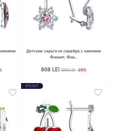
 камнями
Детские серьги из серебра с камнями
Фианит, Фиа...
LEI
808
%
1010
LEI
-20%
КРЕДИТ