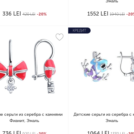
Эмаль
LEI
LEI
336
1552
420
LEI
-20%
1940
LEI
-20
КРЕДИТ
е серьги из серебра с камнями
Детские серьги из серебра с
Фианит, Эмаль
Эмаль
LEI
LEI
736
1064
920
LEI
-20%
1330
LEI
-20