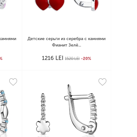
 камнями
Детские серьги из серебра с камнями
Фианит Зелё...
LEI
1216
0%
1520
LEI
-20%